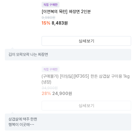
직접 구매한
[이연복의 목란] 짜장면 2인분
9,980
원
15
%
8,483
원
상세보기
김이 모락모락 나는 짜장면
직접 구매한
(구매불가)
[타임딜][KF365] 한돈 삼겹살 구이용 1kg
(냉장)
34,900
원
28
%
24,900
원
상세보기
삼겹살에 맥주 한캔 

행복이 이곳에~~