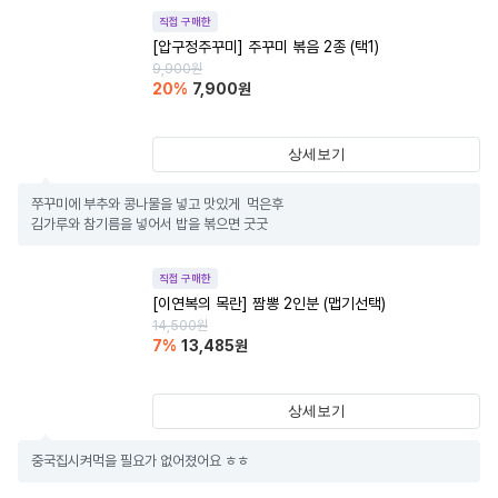
직접 구매한
[압구정주꾸미] 주꾸미 볶음 2종 (택1)
9,900
원
20
%
7,900
원
상세보기
쭈꾸미에 부추와 콩나물을 넣고 맛있게  먹은후

김가루와 참기름을 넣어서 밥을 볶으면 굿굿
직접 구매한
[이연복의 목란] 짬뽕 2인분 (맵기선택)
14,500
원
7
%
13,485
원
상세보기
중국집시켜먹을 필요가 없어졌어요 ㅎㅎ