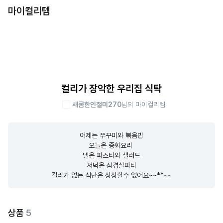
마이컬리템
컬리가 장악한 우리집 식탁
새콤한인절미270
님의 마이컬리템
어제는 쭈꾸미와 볶음밥

오늘은 중화요리 

낼은 파스타와 샐러드

저녁은 삼겹살파티

컬리가 없는 식단은 상상할수 없어요~~**~~
상품
5