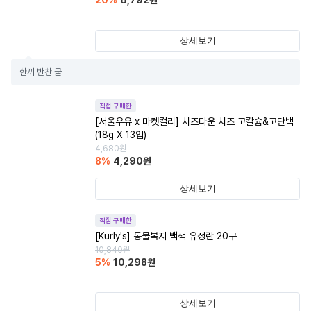
20
%
6,792
원
상세보기
한끼 반찬 굳
직접 구매한
[서울우유 x 마켓컬리] 치즈다운 치즈 고칼슘&고단백
(18g X 13입)
4,680
원
8
%
4,290
원
상세보기
직접 구매한
[Kurly's] 동물복지 백색 유정란 20구
10,840
원
5
%
10,298
원
상세보기