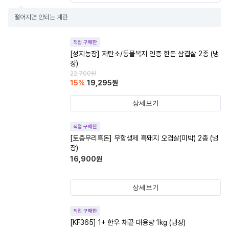
떨어지면 안되는 계란
직접 구매한
[성지농장] 저탄소/동물복지 인증 한돈 삼겹살 2종 (냉
장)
22,700
원
15
%
19,295
원
상세보기
직접 구매한
[토종우리흑돈] 무항생제 흑돼지 오겹살(미박) 2종 (냉
장)
16,900
원
상세보기
직접 구매한
[KF365] 1+ 한우 채끝 대용량 1kg (냉장)