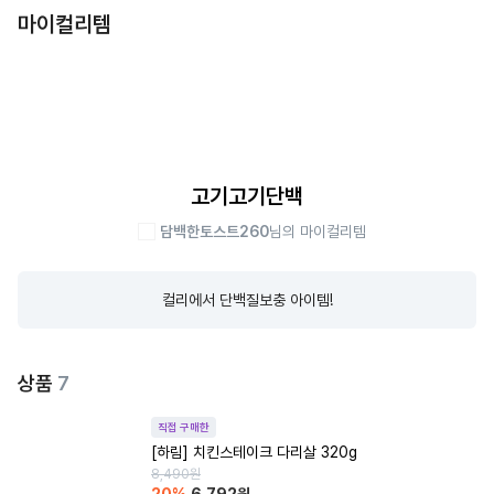
마이컬리템
고기고기단백
담백한토스트260
님의 마이컬리템
컬리에서 단백질보충 아이템!
상품
7
직접 구매한
[하림] 치킨스테이크 다리살 320g
8,490
원