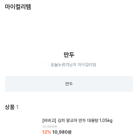
마이컬리템
만두
오늘누르기
님의 마이컬리템
만두
상품
1
[비비고] 김치 왕교자 만두 대용량 1.05kg
12,480
원
12
%
10,980
원