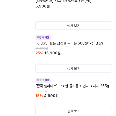
[스윗밸런스] 시그니처 샐러드 3종 (택1)
5,900
원
상세보기
직접 구매한
[KF365] 한돈 삼겹살 구이용 600g/1kg (냉장)
21,200
원
25
%
15,900
원
상세보기
직접 구매한
[존쿡 델리미트] 고소한 들기름 비엔나 소시지 255g
5,880
원
15
%
4,990
원
상세보기