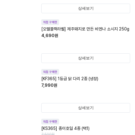
상세보기
직접 구매한
[오뗄블랙라벨] 제주돼지로 만든 비엔나 소시지 250g
4,690
원
상세보기
직접 구매한
[KF365] 1등급 닭 다리 2종 (냉장)
7,990
원
상세보기
직접 구매한
[KS365] 종이호일 4종 (택1)
7,500
원