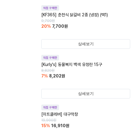
직접 구매한
[KF365] 춘천식 닭갈비 2종 (냉장) (택1)
9,700
원
20
%
7,700
원
상세보기
직접 구매한
[Kurly's] 동물복지 백색 유정란 15구
8,820
원
7
%
8,202
원
상세보기
직접 구매한
[미트클레버] 대구막창
19,900
원
15
%
16,910
원