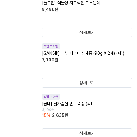
[풀무원] 식물성 지구식단 두부텐더
8,480
원
상세보기
직접 구매한
[GANSIK] 두부 티라미수 4종 (90g X 2개) (택1)
7,000
원
상세보기
직접 구매한
[굽네] 닭가슴살 만두 4종 (택1)
3,100
원
15
%
2,635
원
상세보기