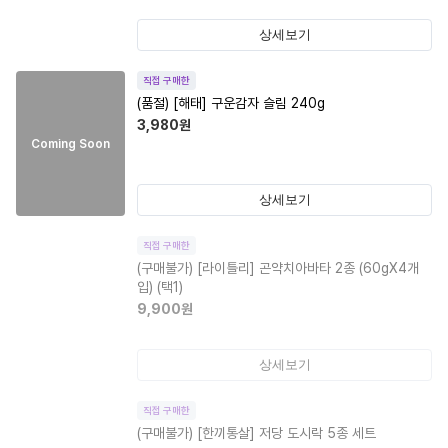
상세보기
직접 구매한
(품절)
[해태] 구운감자 슬림 240g
3,980
원
Coming Soon
상세보기
직접 구매한
(구매불가)
[라이틀리] 곤약치아바타 2종 (60gX4개
입) (택1)
9,900
원
상세보기
직접 구매한
(구매불가)
[한끼통살] 저당 도시락 5종 세트