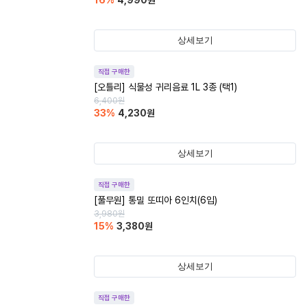
16
%
4,990
원
상세보기
직접 구매한
[오틀리] 식물성 귀리음료 1L 3종 (택1)
6,400
원
33
%
4,230
원
상세보기
직접 구매한
[풀무원] 통밀 또띠아 6인치(6입)
3,980
원
15
%
3,380
원
상세보기
직접 구매한