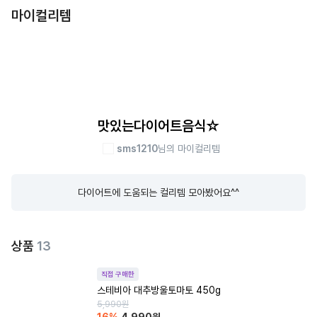
마이컬리템
맛있는다이어트음식☆
sms1210
님의 마이컬리템
다이어트에 도움되는 컬리템 모아봤어요^^
상품
13
직접 구매한
스테비아 대추방울토마토 450g
5,990
원