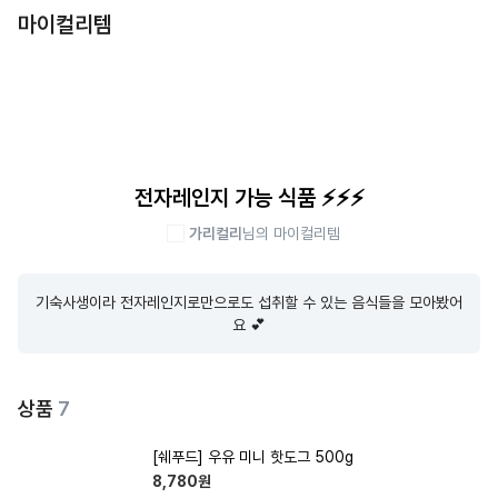
마이컬리템
전자레인지 가능 식품 ⚡️⚡️⚡️
가리컬리
님의 마이컬리템
기숙사생이라 전자레인지로만으로도 섭취할 수 있는 음식들을 모아봤어
요 💕
상품
7
[쉐푸드] 우유 미니 핫도그 500g
8,780
원