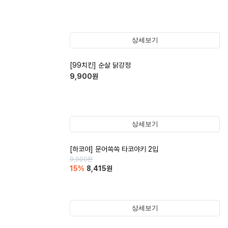
상세보기
[99치킨] 순살 닭강정
9,900
원
상세보기
[하코야] 문어쏙쏙 타코야키 2입
9,900
원
15
%
8,415
원
상세보기