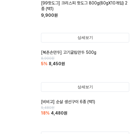
[99핫도그] 크리스피 핫도그 800g(80gX10개입) 2
종 (택1)
9,900
원
상세보기
[북촌손만두] 고기굴림만두 500g
8,900
원
5
%
8,450
원
상세보기
[비비고] 순살 생선구이 6종 (택1)
5,480
원
18
%
4,480
원