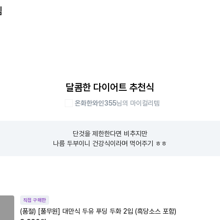
템
달콤한 다이어트 추천식
온화한와인355
님의 마이컬리템
단것을 제한한다면 비추지만

나름 두부이니 건강식이라며 먹어주기 ㅎㅎ
직접 구매한
(품절)
[풀무원] 대만식 두유 푸딩 두화 2입 (흑당소스 포함)