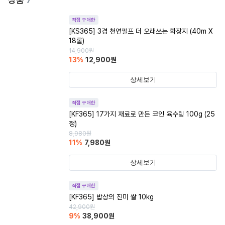
직접 구매한
[KS365] 3겹 천연펄프 더 오래쓰는 화장지 (40m X
18롤)
14,900
원
13
%
12,900
원
상세보기
직접 구매한
[KF365] 17가지 재료로 만든 코인 육수링 100g (25
정)
8,980
원
11
%
7,980
원
상세보기
직접 구매한
[KF365] 밥상의 진미 쌀 10kg
42,900
원
9
%
38,900
원