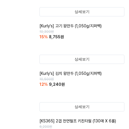
상세보기
[Kurly's] 고기 왕만두 (1,050g/지퍼백)
10,300
원
15
%
8,755
원
상세보기
[Kurly's] 김치 왕만두 (1,050g/지퍼백)
10,500
원
12
%
9,240
원
상세보기
[KS365] 2겹 천연펄프 키친타월 (130매 X 6롤)
6,200
원