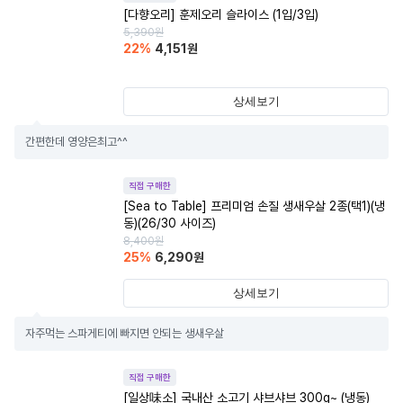
[다향오리] 훈제오리 슬라이스 (1입/3입)
5,390
원
22
%
4,151
원
상세보기
간편한데 영양은최고^^
직접 구매한
[Sea to Table] 프리미엄 손질 생새우살 2종(택1)(냉
동)(26/30 사이즈)
8,400
원
25
%
6,290
원
상세보기
자주먹는 스파게티에 빠지면 안되는 생새우살
직접 구매한
[일상味소] 국내산 소고기 샤브샤브 300g~ (냉동)