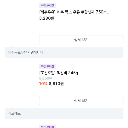
직접 구매한
[제주우유] 제주 목초 우유 무항생제 750mL
3,280
원
상세보기
제주목초우유 사랑입니다
직접 구매한
[조선호텔] 떡갈비 345g
9,900
원
10
%
8,910
원
상세보기
최고예요
직접 구매한