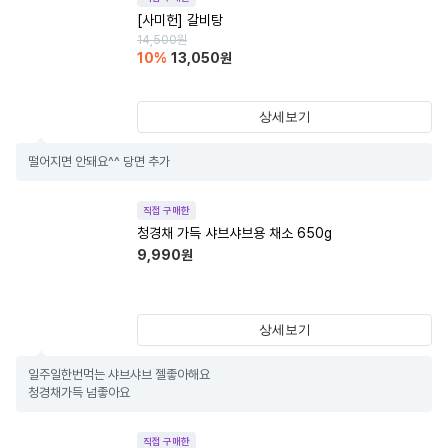
[사미헌] 갈비탕
14,500
원
10
%
13,050
원
상세보기
떨어지면 안돼요^^ 당면 추가
직접 구매한
청경채 가득 샤브샤브용 채소 650g
9,990
원
상세보기
일주일한번먹는 샤브샤브 젤좋아해요

청경채가득 넘좋아요
직접 구매한