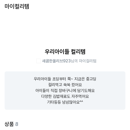
마이컬리템
우리아이들 컬리템
새콤한올리브923
님의 마이컬리템
우리아이들 초딩부터 쭉~ 지금은 중고딩

컬리먹고 쑥쑥 컸어요

아이들이 직접 장바구니에 담기도해요

다양한 김밥재료도 자주먹어요

기타등등 넘넘많아요^^
상품
8