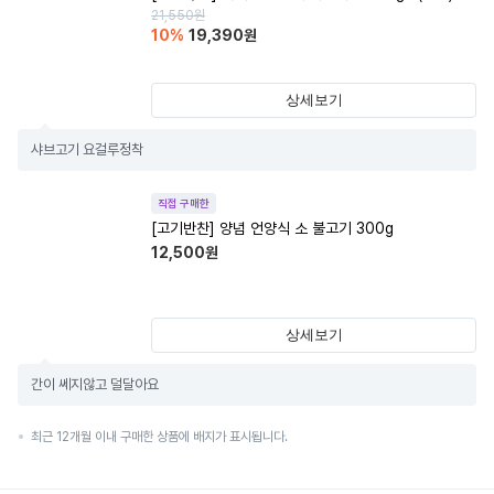
21,550
원
10
%
19,390
원
상세보기
샤브고기 요걸루정착
직접 구매한
[고기반찬] 양념 언양식 소 불고기 300g
12,500
원
상세보기
간이 쎄지않고 덜달아요
최근 12개월 이내 구매한 상품에 배지가 표시됩니다.