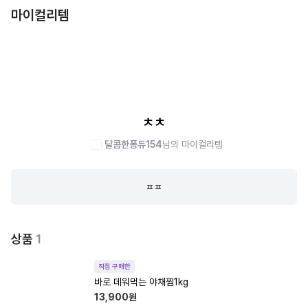
마이컬리템
ㅊㅊ
달콤한퐁듀154
님의 마이컬리템
ㅍㅍ
상품
1
직접 구매한
바로 데워먹는 야채찜1kg
13,900
원