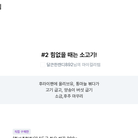
템
#2 힘없을 때는 소고기!
달큰한캔디892
님의 마이컬리템
후라이팬에 올리브유, 통마늘 볶다가

고기 굽고, 양송이 버섯 굽기

소금,후추 마무리
직접 구매한