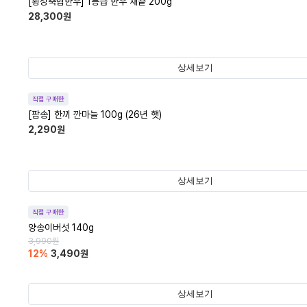
[횡성축협한우] 1등급 한우 채끝 200g
28,300
원
상세보기
직접 구매한
[팜송] 한끼 깐마늘 100g (26년 햇)
2,290
원
상세보기
직접 구매한
양송이버섯 140g
3,990
원
12
%
3,490
원
상세보기