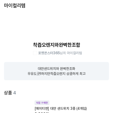
마이컬리템
착즙오렌지와완벽한조합
포켓몬스터365
님의 마이컬리템
대만샌드위치와 완벽한조화

우유도굿!!하지만착즙오렌지 상큼하게 최고
상품
4
직접 구매한
[메이티엔] 대만 샌드위치 3종 (4개입)