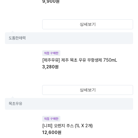
9,900
원
상세보기
도톰한매력
직접 구매한
[제주우유] 제주 목초 우유 무항생제 750mL
3,280
원
상세보기
목초우유
직접 구매한
[니피] 오렌지 주스 (1L X 2개)
12,600
원