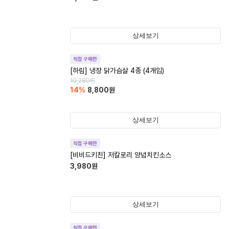
상세보기
직접 구매한
[하림] 냉장 닭가슴살 4종 (4개입)
10,280
원
14
%
8,800
원
상세보기
직접 구매한
[비비드키친] 저칼로리 양념치킨소스
3,980
원
상세보기
직접 구매한