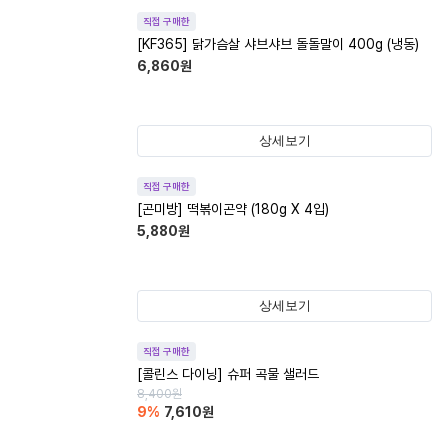
직접 구매한
[KF365] 닭가슴살 샤브샤브 돌돌말이 400g (냉동)
6,860
원
상세보기
직접 구매한
[곤미방] 떡볶이곤약 (180g X 4입)
5,880
원
상세보기
직접 구매한
[콜린스 다이닝] 슈퍼 곡물 샐러드
8,400
원
9
%
7,610
원