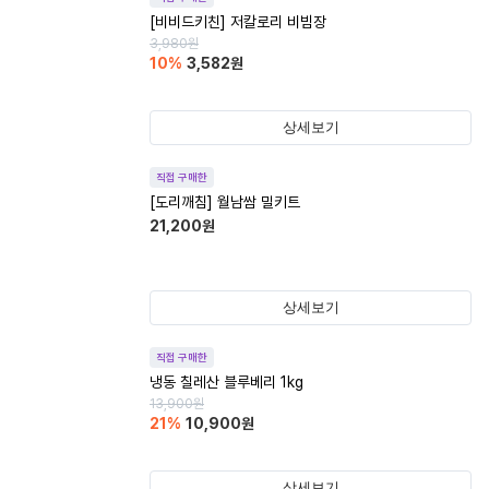
[비비드키친] 저칼로리 비빔장
3,980
원
10
%
3,582
원
상세보기
직접 구매한
[도리깨침] 월남쌈 밀키트
21,200
원
상세보기
직접 구매한
냉동 칠레산 블루베리 1kg
13,900
원
21
%
10,900
원
상세보기