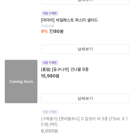
직접 구매한
[마마리] 바질페스토 파스타 샐러드
7,900
원
9
%
7,180
원
상세보기
직접 구매한
(품절)
[둥구나무] 건나물 9종
15,980
원
Coming Soon
상세보기
직접 구매한
(구매불가)
[롯데웰푸드] 0 칼로리 바 3종 (75mL X 1
0개) (택1)
6,000
원