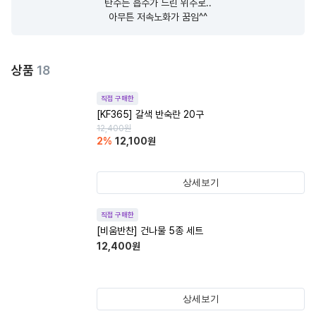
탄수는 흡수가 느린 위주로..

아무튼 저속노화가 꿈임^^
상품
18
직접 구매한
[KF365] 갈색 반숙란 20구
12,400
원
2
%
12,100
원
상세보기
직접 구매한
[비움반찬] 건나물 5종 세트
12,400
원
상세보기