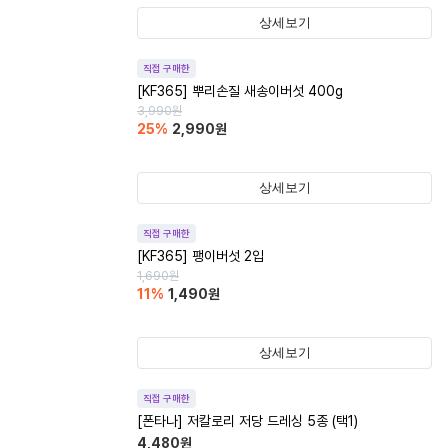
상세보기
직접 구매한
[KF365] 뿌리손질 새송이버섯 400g
3,990
원
25
%
2,990
원
상세보기
직접 구매한
[KF365] 팽이버섯 2입
1,690
원
11
%
1,490
원
상세보기
직접 구매한
[폰타나] 저칼로리 저당 드레싱 5종 (택1)
4,480
원