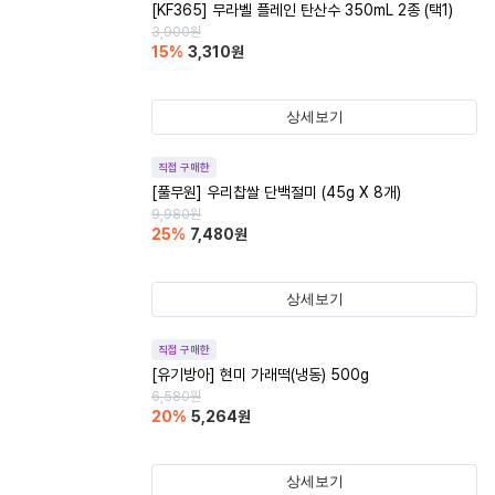
[KF365] 무라벨 플레인 탄산수 350mL 2종 (택1)
3,900
원
15
%
3,310
원
상세보기
직접 구매한
[풀무원] 우리찹쌀 단백절미 (45g X 8개)
9,980
원
25
%
7,480
원
상세보기
직접 구매한
[유기방아] 현미 가래떡(냉동) 500g
6,580
원
20
%
5,264
원
상세보기