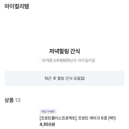
마이컬리템
저녁힐링 간식
뜨거운고추장601
님의 마이컬리템
퇴근 후 힐링 간식 모음집!
상품
13
직접 구매한
[프로틴플러스프로젝트] 프로틴 케이크 6종 (택1)
4,850
원