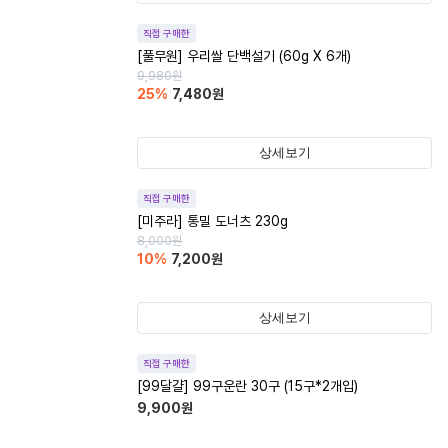
직접 구매한
[풀무원] 우리쌀 단백설기 (60g X 6개)
9,980
원
25
%
7,480
원
상세보기
직접 구매한
[미주라] 통밀 도너츠 230g
8,000
원
10
%
7,200
원
상세보기
직접 구매한
[99달걀] 99구운란 30구 (15구*2개입)
9,900
원