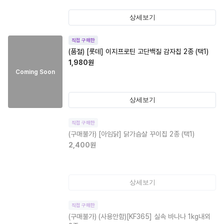
상세보기
직접 구매한
(품절)
[롯데] 이지프로틴 고단백질 감자칩 2종 (택1)
1,980
원
Coming Soon
상세보기
직접 구매한
(구매불가)
[아임닭] 닭가슴살 꾸이칩 2종 (택1)
2,400
원
상세보기
직접 구매한
(구매불가)
(사용안함)[KF365] 실속 바나나 1kg내외