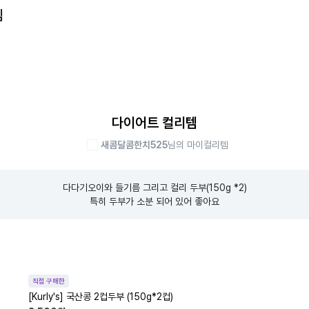
템
다이어트 컬리템
새콤달콤한치525
님의 마이컬리템
다다기오이와 들기름 그리고 컬리 두부(150g *2)

특히 두부가 소분 되어 있어 좋아요
직접 구매한
[Kurly's] 국산콩 2컵두부 (150g*2컵)