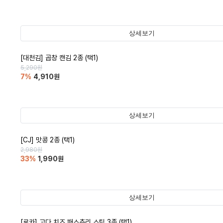
상세보기
[대천김] 곱창 캔김 2종 (택1)
5,290
원
7
%
4,910
원
상세보기
[CJ] 맛콩 2종 (택1)
2,980
원
33
%
1,990
원
상세보기
[로카] 고다 치즈 패스츄리 스틱 3종 (택1)