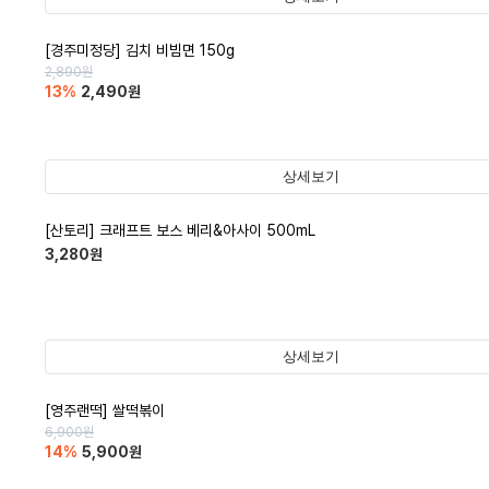
[경주미정당] 김치 비빔면 150g
2,890
원
13
%
2,490
원
상세보기
[산토리] 크래프트 보스 베리&아사이 500mL
3,280
원
상세보기
[영주랜떡] 쌀떡볶이
6,900
원
14
%
5,900
원