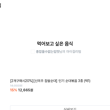
템
먹어보고 싶은 음식
종잡을수없는입맛
님의 마이컬리템
[2개구매시20%][신의주 찹쌀순대] 인기 순대볶음 3종 (택1)
14,900
원
15
%
12,665
원
상세보기