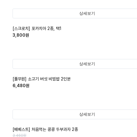
상세보기
[스크로치] 포카치아 2종, 택1
3,800
원
상세보기
[풀무원] 소고기 버섯 비빔밥 2인분
6,480
원
상세보기
[베베스트] 처음먹는 콩콩 두부과자 2종
3,460
원