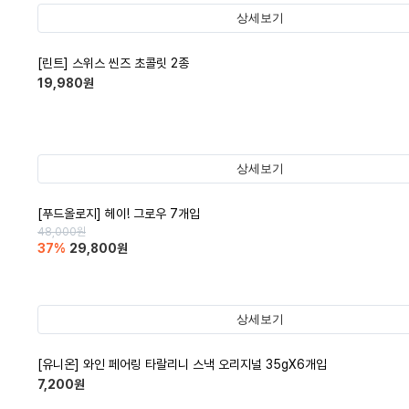
상세보기
[린트] 스위스 씬즈 초콜릿 2종
19,980
원
상세보기
[푸드올로지] 헤이! 그로우 7개입
48,000
원
37
%
29,800
원
상세보기
[유니온] 와인 페어링 타랄리니 스낵 오리지널 35gX6개입
7,200
원