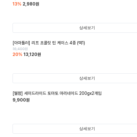
13
%
2,980
원
상세보기
[아마틀러] 리프 초콜릿 틴 케이스 4종 (택1)
16,400
원
20
%
13,120
원
상세보기
[웰팜] 세미드라이드 토마토 마리네이드 200gx2개입
9,900
원
상세보기