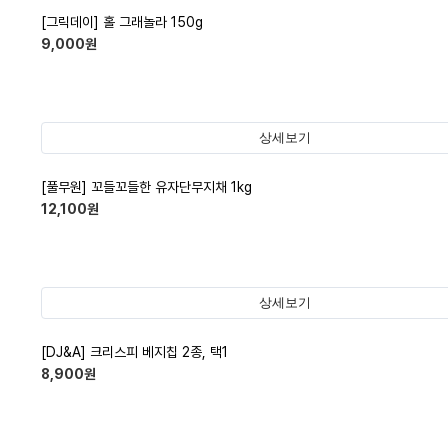
[그릭데이] 홀 그래놀라 150g
9,000
원
상세보기
[풀무원] 꼬들꼬들한 유자단무지채 1kg
12,100
원
상세보기
[DJ&A] 크리스피 베지칩 2종, 택1
8,900
원