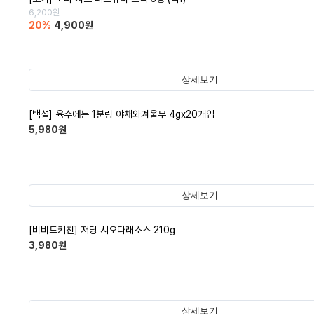
6,200
원
20
%
4,900
원
상세보기
[백설] 육수에는 1분링 야채와겨울무 4gx20개입
5,980
원
상세보기
[비비드키친] 저당 시오다래소스 210g
3,980
원
상세보기