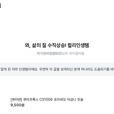
템
와, 삶의 질 수직상승! 컬리인생템
차가운비빔밥502
님의 마이컬리템
알게 된 저의 인생템이에요. 우연히 이 글을 보게되신 분께 하나라도 도움되기를 바
[큐라덴] 큐라프록스 CS1006 초미세모 어금니 칫솔
9,500
원