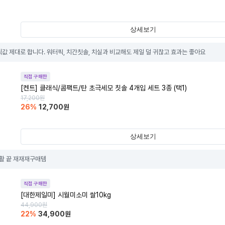
상세보기
닉값 제대로 합니다. 워터픽, 치간칫솔, 치실과 비교해도 제일 덜 귀찮고 효과는 좋아요
직접 구매한
[켄트] 클래식/콤팩트/탄 초극세모 칫솔 4개입 세트 3종 (택1)
17,200
원
26
%
12,700
원
상세보기
활 끝 재재재구매템
직접 구매한
[대한제일미] 시월미소미 쌀10kg
44,900
원
22
%
34,900
원