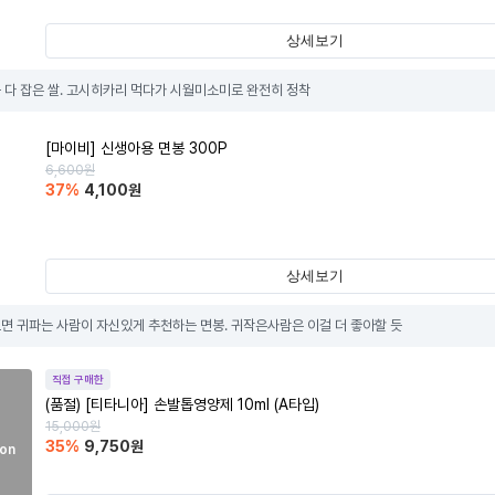
상세보기
 다 잡은 쌀. 고시히카리 먹다가 시월미소미로 완전히 정착
[마이비] 신생아용 면봉 300P
6,600
원
37
%
4,100
원
상세보기
면 귀파는 사람이 자신있게 추천하는 면봉. 귀작은사람은 이걸 더 좋아할 듯
직접 구매한
(품절)
[티타니아] 손발톱영양제 10ml (A타입)
15,000
원
35
%
9,750
원
on