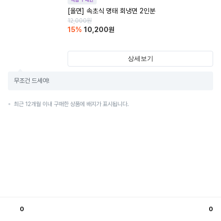
[올면] 속초식 명태 회냉면 2인분
12,000
원
15
%
10,200
원
상세보기
무조건 드세여!
최근 12개월 이내 구매한 상품에 배지가 표시됩니다.
0
0