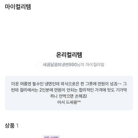
마이컬리템
온리컬리템
새콤달콤회냉면990
님의 마이컬리템
더운 여름엔 필수인 냉면인데 외식으로은 한 그릇에 만원이 넘죠-~ 그
런데 컬리에서는 2인분에 만원이 안되는 합리적인 가격에 맛도 기가막
히니 안먹으면 손해죠! 

어서 드세용^^
상품
1
직접 구매한