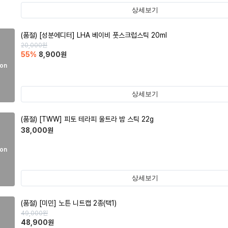
상세보기
(품절)
[성분에디터] LHA 베이비 풋스크럽스틱 20ml
20,000
원
55
%
8,900
원
on
상세보기
(품절)
[TWW] 피토 테라피 울트라 밤 스틱 22g
38,000
원
on
상세보기
(품절)
[미민] 노튼 니트캡 2종(택1)
49,000
원
48,900
원