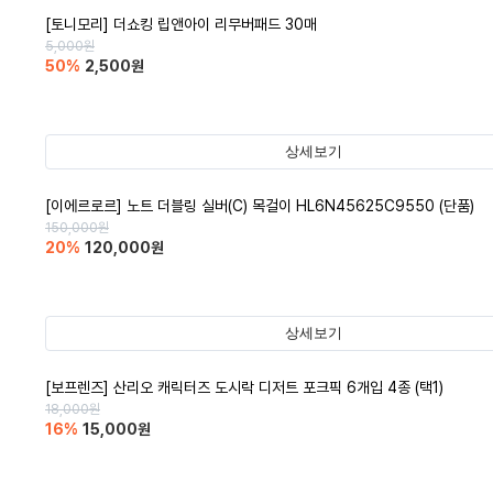
[토니모리] 더쇼킹 립앤아이 리무버패드 30매
5,000
원
50
%
2,500
원
상세보기
[이에르로르] 노트 더블링 실버(C) 목걸이 HL6N45625C9550 (단품)
150,000
원
20
%
120,000
원
상세보기
[보프렌즈] 산리오 캐릭터즈 도시락 디저트 포크픽 6개입 4종 (택1)
18,000
원
16
%
15,000
원