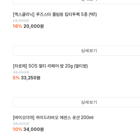
[맥스클리닉] 루즈스타 플럼핑 립타투팩 5종 (택1)
24,000
원
16
%
20,000
원
상세보기
[라로제] SOS 멀티 리페어 밤 20g (멀티밤)
35,000
원
5
%
33,250
원
상세보기
[바이오더마] 하이드라비오 에센스 로션 200ml
38,000
원
10
%
34,000
원