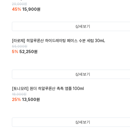
29,000
원
45
%
15,900
원
상세보기
[라로제] 히알루론산 하이드레이팅 페이스 수분 세럼 30mL
55,000
원
5
%
52,250
원
상세보기
[토니모리] 원더 히알루론산 촉촉 앰플 100ml
18,000
원
25
%
13,500
원
상세보기