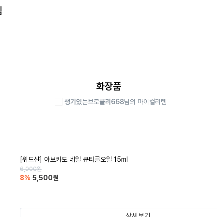
템
화장품
생기있는브로콜리668
님의 마이컬리템
[위드샨] 아보카도 네일 큐티클오일 15ml
6,000
원
8
%
5,500
원
상세보기