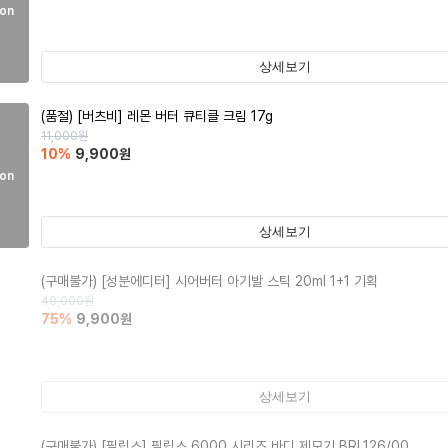
on
상세보기
(품절)
[버츠비] 레몬 버터 큐티클 크림 17g
11,000
원
10
%
9,900
원
on
상세보기
(구매불가)
[성분에디터] 시어버터 아기발 스틱 20ml 1+1 기획
40,000
원
75
%
9,900
원
상세보기
(구매불가)
[필립스] 필립스 6000 시리즈 바디 제모기 BRL126/00