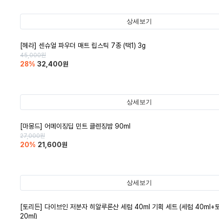
상세보기
[헤라] 센슈얼 파우더 매트 립스틱 7종 (택1) 3g
45,000
원
28
%
32,400
원
상세보기
[마몽드] 어메이징딥 민트 클렌징밤 90ml
27,000
원
20
%
21,600
원
상세보기
[토리든] 다이브인 저분자 히알루론산 세럼 40ml 기획 세트 (세럼 40ml+
20ml)