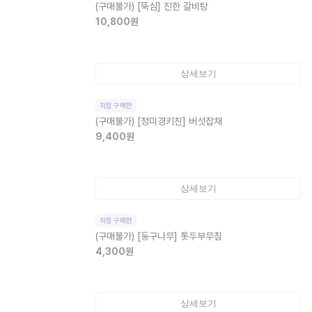
(구매불가)
[뚝심] 진한 갈비탕
10,800
원
상세보기
직접 구매한
(구매불가)
[정미경키친] 버섯잡채
9,400
원
상세보기
직접 구매한
(구매불가)
[둥구나무] 톳두부무침
4,300
원
상세보기