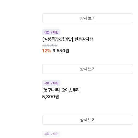
상세보기
직접 구매한
[설성목장x참이맛] 한돈감자탕
10,900
원
12
%
9,550
원
상세보기
직접 구매한
[둥구나무] 오이뱃두리
5,300
원
상세보기
직접 구매한