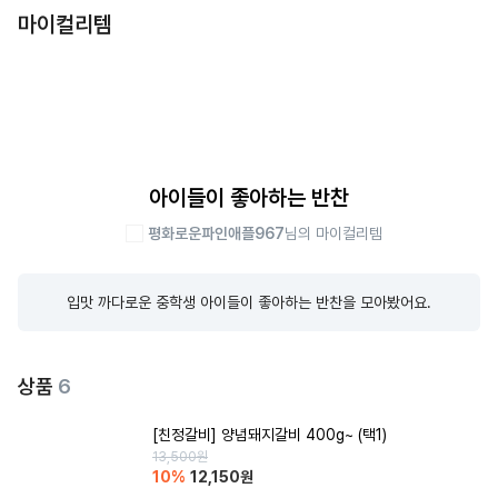
마이컬리템
아이들이 좋아하는 반찬
평화로운파인애플967
님의 마이컬리템
입맛 까다로운 중학생 아이들이 좋아하는 반찬을 모아봤어요.
상품
6
[친정갈비] 양념돼지갈비 400g~ (택1)
13,500
원
10
%
12,150
원