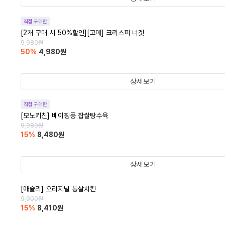
직접 구매한
[2개 구매 시 50%할인][고메] 크리스피 너겟
9,980
원
50
%
4,980
원
상세보기
직접 구매한
[모노키친] 베이징풍 찹쌀탕수육
9,980
원
15
%
8,480
원
상세보기
[애슐리] 오리지널 통살치킨
9,900
원
15
%
8,410
원