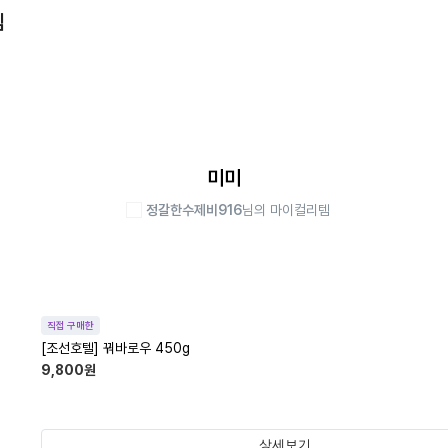
템
미미
정갈한수제비916
님의 마이컬리템
직접 구매한
[조선호텔] 꿔바로우 450g
9,800
원
상세보기