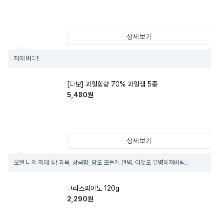
상세보기
최애 버터!!
[다보] 과일함량 70% 과일잼 5종
5,480
원
상세보기
오랜 나의 최애 잼! 과육, 상큼함, 당도 모든게 완벽. 이것도 유명해져버림..
크리스피아노 120g
2,290
원