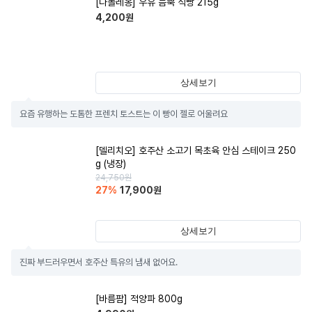
[나폴레옹] 우유 듬뿍 식빵 215g
4,200
원
상세보기
요즘 유행하는 도톰한 프렌치 토스트는 이 빵이 젤로 어울려요
[델리치오] 호주산 소고기 목초육 안심 스테이크 250
g (냉장)
24,750
원
27
%
17,900
원
상세보기
진짜 부드러우면서 호주산 특유의 냄새 없어요.
[바름팜] 적양파 800g