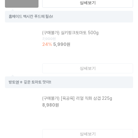
상세보기
홈메이드 멕시칸 푸드에 필슈!
(구매불가)
실키핑크토마토 500g
7,900
원
24
%
5,990
원
상세보기
방토엗ㅎ 깊운 토마토 맛이!!
(구매불가)
[육공육] 리얼 직화 삼겹 225g
8,980
원
상세보기