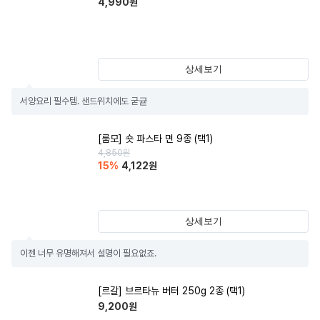
4,990
원
상세보기
서양요리 필수템. 샌드위치에도 굳귣
[룸모] 숏 파스타 면 9종 (택1)
4,850
원
15
%
4,122
원
상세보기
이젠 너무 유명해져서 설명이 필요없죠.
[르갈] 브르타뉴 버터 250g 2종 (택1)
9,200
원