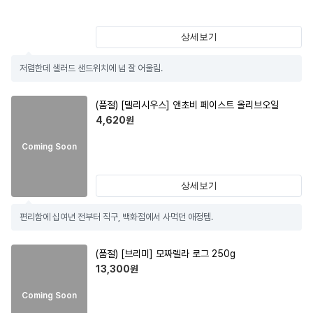
상세보기
저렴한데 샐러드 샌드위치에 넘 잘 어울림.
(품절)
[델리시우스] 앤초비 페이스트 올리브오일
4,620
원
Coming Soon
상세보기
편리함에 십여년 전부터 직구, 백화점에서 사먹던 애정템.
(품절)
[브리미] 모짜렐라 로그 250g
13,300
원
Coming Soon