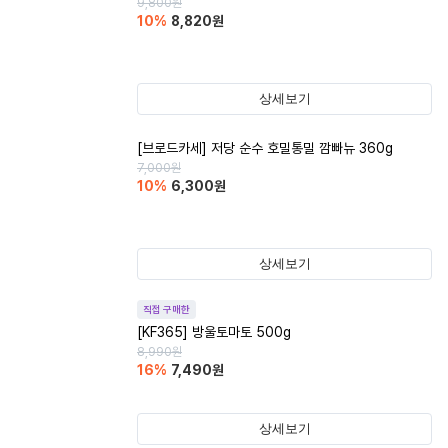
9,800
원
10
%
8,820
원
상세보기
[브로드카세] 저당 순수 호밀통밀 깜빠뉴 360g
7,000
원
10
%
6,300
원
상세보기
직접 구매한
[KF365] 방울토마토 500g
8,990
원
16
%
7,490
원
상세보기