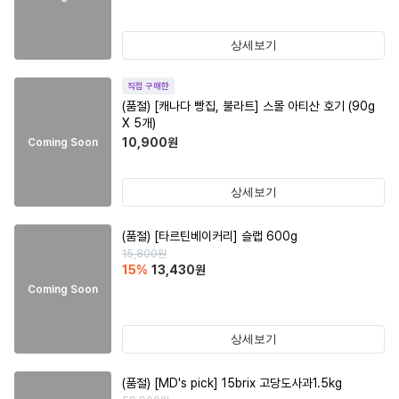
상세보기
직접 구매한
(품절)
[캐나다 빵집, 불라트] 스몰 아티산 호기 (90g
X 5개)
10,900
원
Coming Soon
상세보기
(품절)
[타르틴베이커리] 슬랩 600g
15,800
원
15
%
13,430
원
Coming Soon
상세보기
(품절)
[MD's pick] 15brix 고당도사과1.5kg