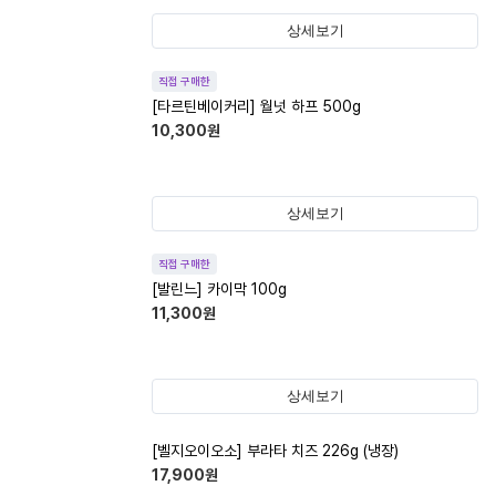
상세보기
직접 구매한
[타르틴베이커리] 월넛 하프 500g
10,300
원
상세보기
직접 구매한
[발린느] 카이막 100g
11,300
원
상세보기
[벨지오이오소] 부라타 치즈 226g (냉장)
17,900
원