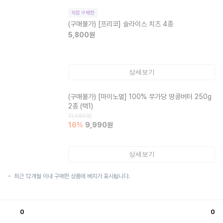
직접 구매한
(구매불가)
[프리코] 슬라이스 치즈 4종
5,800
원
상세보기
(구매불가)
[마이노멀] 100% 무가당 땅콩버터 250g
2종 (택1)
11,980
원
16
%
9,990
원
상세보기
최근 12개월 이내 구매한 상품에 배지가 표시됩니다.
0
0