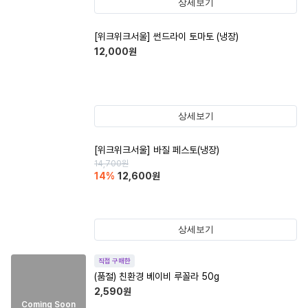
상세보기
[위크위크서울] 썬드라이 토마토 (냉장)
12,000
원
상세보기
[위크위크서울] 바질 페스토(냉장)
14,700
원
14
%
12,600
원
상세보기
직접 구매한
(품절)
친환경 베이비 루꼴라 50g
2,590
원
Coming Soon