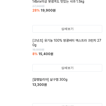
14brix이상 못생겨도 맛있는 사과 1.5kg
27,900
원
28
%
19,900
원
상세보기
[고넛츠] 유기농 100% 땅콩버터 엑스트라 크런치 27
0g
16,900
원
8
%
15,400
원
상세보기
[알랭밀리아] 살구잼 300g
13,300
원