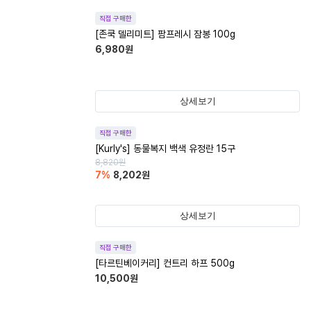
직접 구매한
[존쿡 델리미트] 팜프레시 잠봉 100g
6,980
원
상세보기
직접 구매한
[Kurly's] 동물복지 백색 유정란 15구
8,820
원
7
%
8,202
원
상세보기
직접 구매한
[타르틴베이커리] 컨트리 하프 500g
10,500
원