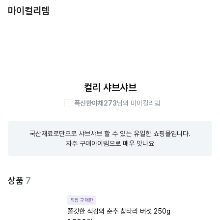
마이컬리템
컬리 샤브샤브
폭신한야채273
님의 마이컬리템
국산재료로만으로 샤브샤브 할 수 있는 유일한 쇼핑몰입니다.

자주 구매아이템으로 매우 맛나요
상품
7
직접 구매한
쫄깃한 식감의 춘추 참타리 버섯 250g