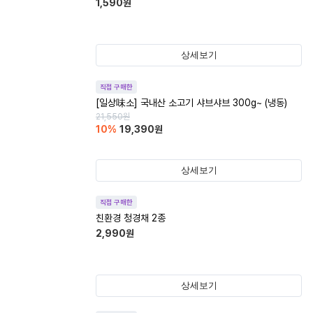
1,590
원
상세보기
직접 구매한
[일상味소] 국내산 소고기 샤브샤브 300g~ (냉동)
21,550
원
10
%
19,390
원
상세보기
직접 구매한
친환경 청경채 2종
2,990
원
상세보기