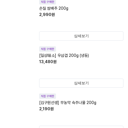
직접 구매한
손질 쌈배추 200g
2,990
원
상세보기
직접 구매한
[일상味소] 우삼겹 200g (냉동)
13,480
원
상세보기
직접 구매한
[김구원선생] 무농약 숙주나물 200g
2,190
원