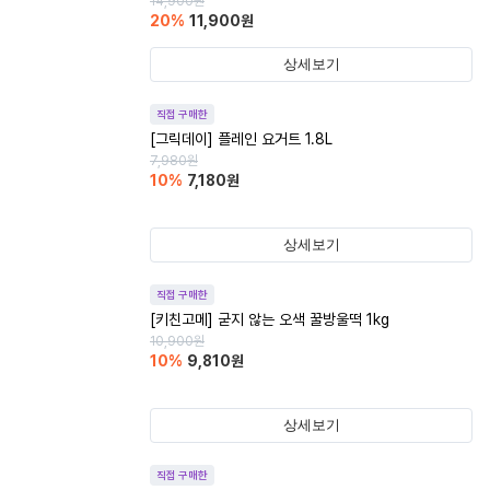
14,900
원
20
%
11,900
원
상세보기
직접 구매한
[그릭데이] 플레인 요거트 1.8L
7,980
원
10
%
7,180
원
상세보기
직접 구매한
[키친고메] 굳지 않는 오색 꿀방울떡 1kg
10,900
원
10
%
9,810
원
상세보기
직접 구매한