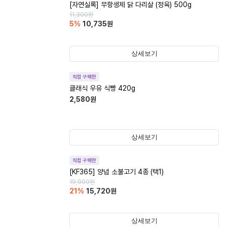
[자연실록] 무항생제 닭 다리살 (정육) 500g
11,300
원
5
%
10,735
원
상세보기
직접 구매한
클래식 우유 식빵 420g
2,580
원
상세보기
직접 구매한
[KF365] 양념 소불고기 4종 (택1)
19,900
원
21
%
15,720
원
상세보기