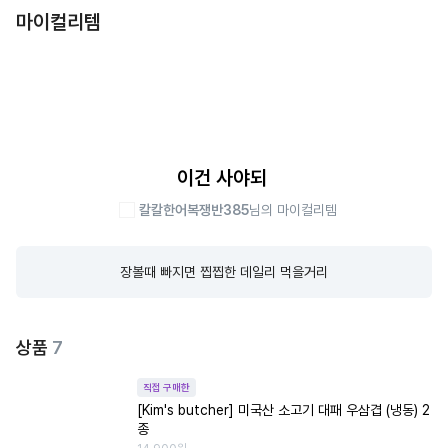
마이컬리템
이건 사야되
칼칼한어복쟁반385
님의 마이컬리템
장볼때 빠지면 찝찝한 데일리 먹을거리
상품
7
직접 구매한
[Kim's butcher] 미국산 소고기 대패 우삼겹 (냉동) 2
종