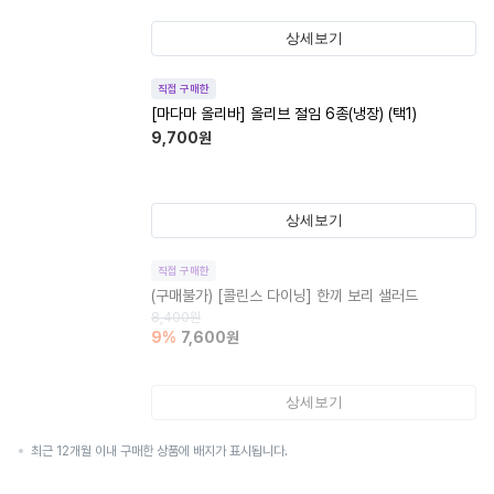
상세보기
직접 구매한
[마다마 올리바] 올리브 절임 6종(냉장) (택1)
9,700
원
상세보기
직접 구매한
(구매불가)
[콜린스 다이닝] 한끼 보리 샐러드
8,400
원
9
%
7,600
원
상세보기
최근 12개월 이내 구매한 상품에 배지가 표시됩니다.