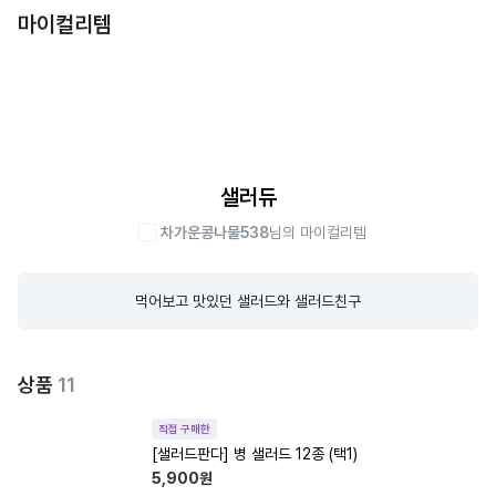
마이컬리템
샐러듀
차가운콩나물538
님의 마이컬리템
먹어보고 맛있던 샐러드와 샐러드친구
상품
11
직접 구매한
[샐러드판다] 병 샐러드 12종 (택1)
5,900
원