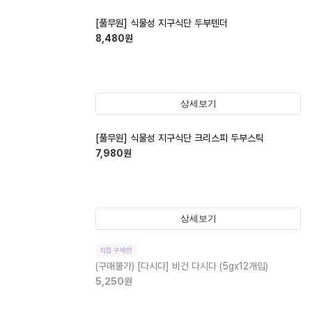
[풀무원] 식물성 지구식단 두부텐더
8,480
원
상세보기
[풀무원] 식물성 지구식단 크리스피 두부스틱
7,980
원
상세보기
직접 구매한
(구매불가)
[다시다] 비건 다시다 (5gx12개입)
5,250
원