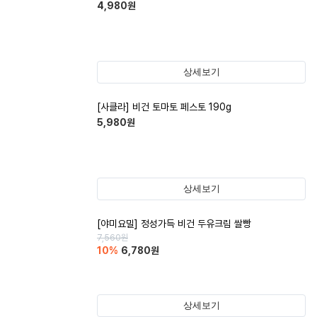
4,980
원
상세보기
[사클라] 비건 토마토 페스토 190g
5,980
원
상세보기
[야미요밀] 정성가득 비건 두유크림 쌀빵
7,560
원
10
%
6,780
원
상세보기