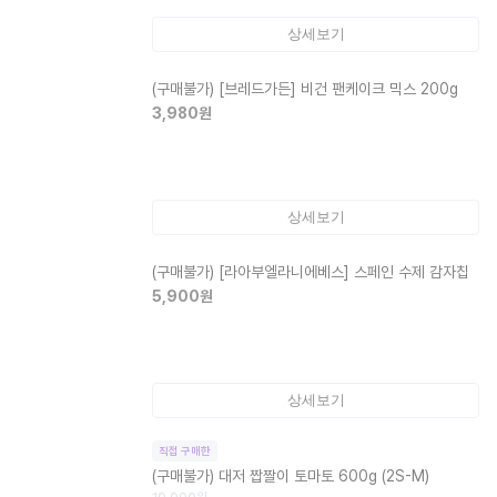
상세보기
(구매불가)
[브레드가든] 비건 팬케이크 믹스 200g
3,980
원
상세보기
(구매불가)
[라아부엘라니에베스] 스페인 수제 감자칩
5,900
원
상세보기
직접 구매한
(구매불가)
대저 짭짤이 토마토 600g (2S-M)