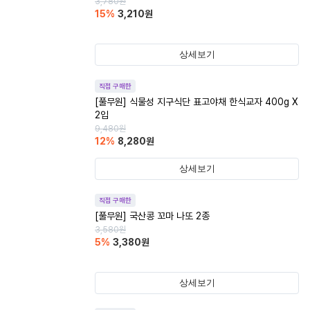
3,780
원
15
%
3,210
원
상세보기
직접 구매한
[풀무원] 식물성 지구식단 표고야채 한식교자 400g X
2입
9,480
원
12
%
8,280
원
상세보기
직접 구매한
[풀무원] 국산콩 꼬마 나또 2종
3,580
원
5
%
3,380
원
상세보기