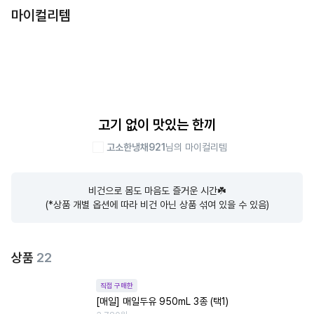
마이컬리템
고기 없이 맛있는 한끼
고소한냉채921
님의 마이컬리템
비건으로 몸도 마음도 즐거운 시간☘️

(*상품 개별 옵션에 따라 비건 아닌 상품 섞여 있을 수 있음)
상품
22
직접 구매한
[매일] 매일두유 950mL 3종 (택1)