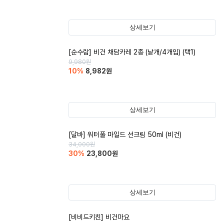
상세보기
[순수람] 비건 채담카레 2종 (낱개/4개입) (택1)
9,980
원
10
%
8,982
원
상세보기
[달바] 워터풀 마일드 선크림 50ml (비건)
34,000
원
30
%
23,800
원
상세보기
[비비드키친] 비건마요