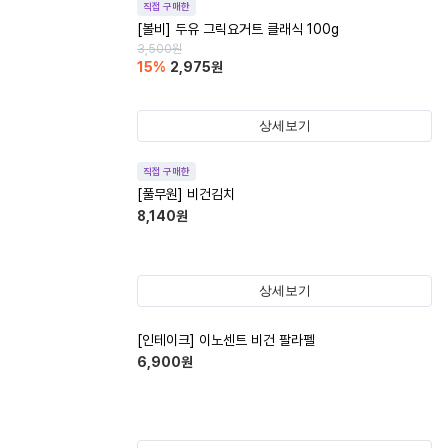
직접 구매한
[볼비] 두유 그릭요거트 클래식 100g
3,500
원
15
%
2,975
원
상세보기
직접 구매한
[풀무원] 비건김치
8,140
원
상세보기
[인테이크] 이노센트 비건 팔라펠
6,900
원