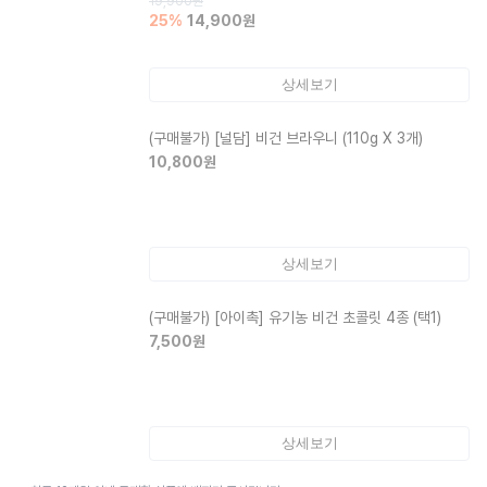
19,900
원
25
%
14,900
원
상세보기
(구매불가)
[널담] 비건 브라우니 (110g X 3개)
10,800
원
상세보기
(구매불가)
[아이촉] 유기농 비건 초콜릿 4종 (택1)
7,500
원
상세보기