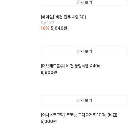
상세보기
[헤이밀] 비건 만두 4종(택1)
5,600
원
10
%
5,040
원
상세보기
[더브레드블루] 비건 통밀식빵 440g
8,900
원
상세보기
[어니스트그릭] 코코넛 그릭요거트 100g (비건)
5,300
원