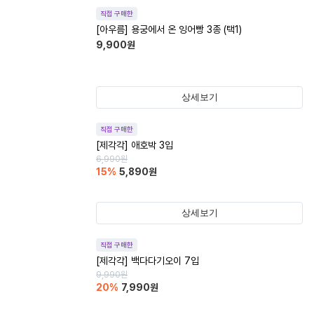
직접 구매한
[아우름] 용궁에서 온 잉어빵 3종 (택1)
9,900
원
상세보기
직접 구매한
[제각각] 애호박 3입
6,990
원
15
%
5,890
원
상세보기
직접 구매한
[제각각] 백다다기오이 7입
9,990
원
20
%
7,990
원