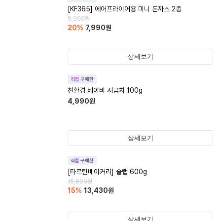
[KF365] 에어프라이어용 미니 돈까스 2종
9,990
원
20
%
7,990
원
상세보기
직접 구매한
친환경 베이비 시금치 100g
4,990
원
상세보기
직접 구매한
[타르틴베이커리] 슬랩 600g
15,800
원
15
%
13,430
원
상세보기