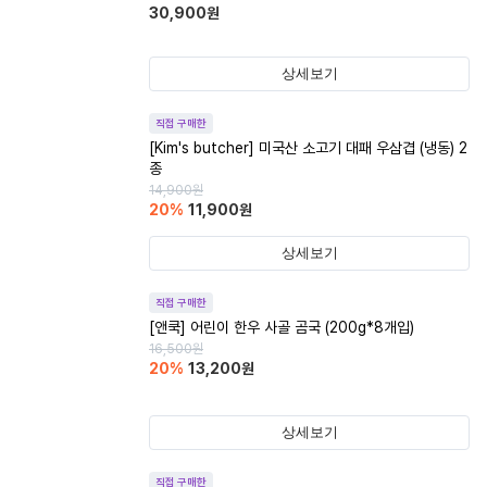
30,900
원
상세보기
직접 구매한
[Kim's butcher] 미국산 소고기 대패 우삼겹 (냉동) 2
종
14,900
원
20
%
11,900
원
상세보기
직접 구매한
[앤쿡] 어린이 한우 사골 곰국 (200g*8개입)
16,500
원
20
%
13,200
원
상세보기
직접 구매한