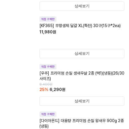
상세보기
직접 구매한
[KF365] 무항생제 달걀 XL(특란) 30구(15구*2ea)
11,980
원
상세보기
직접 구매한
[우주] 프리미엄 손질 생새우살 2종 (택1)(냉동)(26/30
사이즈)
8,400
원
25
%
6,290
원
상세보기
직접 구매한
[다이아몬드] 대용량 프리미엄 손질 왕새우 900g 2종
(냉동)