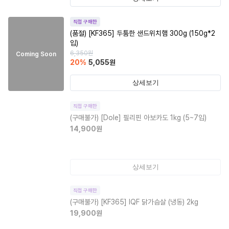
직접 구매한
(품절)
[KF365] 두툼한 샌드위치햄 300g (150g*2
입)
6,350
원
Coming Soon
20
%
5,055
원
상세보기
직접 구매한
(구매불가)
[Dole] 필리핀 아보카도 1kg (5~7입)
14,900
원
상세보기
직접 구매한
(구매불가)
[KF365] IQF 닭가슴살 (냉동) 2kg
19,900
원