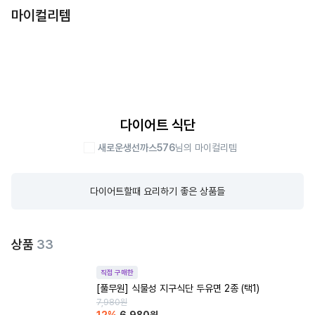
마이컬리템
다이어트 식단
새로운생선까스576
님의 마이컬리템
다이어트할때 요리하기 좋은 상품들
상품
33
직접 구매한
[풀무원] 식물성 지구식단 두유면 2종 (택1)
7,980
원