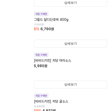
상세보기
직접 구매한
그릴드 달디단호박 400g
7,190
원
5
%
6,790
원
상세보기
직접 구매한
[비비드키친] 저당 마라소스
5,980
원
상세보기
직접 구매한
[비비드키친] 저당 굴소스
5,480
원
10
%
4,932
원