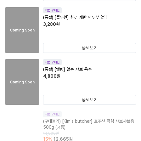
직접 구매한
(품절)
[풀무원] 한끼 계란 연두부 2입
3,280
원
Coming Soon
상세보기
직접 구매한
(품절)
[델링] 얼큰 샤브 육수
4,800
원
Coming Soon
상세보기
직접 구매한
(구매불가)
[Kim's butcher] 호주산 목심 샤브샤브용
500g (냉동)
14,900
원
15
%
12,665
원