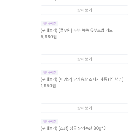
상세보기
직접 구매한
(구매불가)
[풀무원] 두부 쏙쏙 유부초밥 키트
5,980
원
상세보기
직접 구매한
(구매불가)
[아임닭] 닭가슴살 소시지 4종 (1입/4입)
1,950
원
상세보기
직접 구매한
(구매불가)
[스팸] 싱글 닭가슴살 80g*3