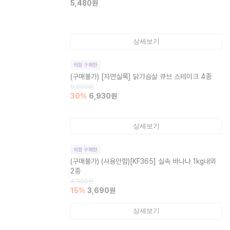
5,480
원
상세보기
직접 구매한
(구매불가)
[자연실록] 닭가슴살 큐브 스테이크 4종
9,900
원
30
%
6,930
원
상세보기
직접 구매한
(구매불가)
(사용안함)[KF365] 실속 바나나 1kg내외
2종
4,390
원
15
%
3,690
원
상세보기