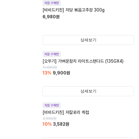
직접 구매한
[비비드키친] 저당 볶음고추장 300g
6,980
원
상세보기
직접 구매한
[오뚜기] 가벼운참치 라이트스탠다드 (135GX4)
11,480
원
13
%
9,900
원
상세보기
직접 구매한
[비비드키친] 저칼로리 케첩
3,980
원
10
%
3,582
원