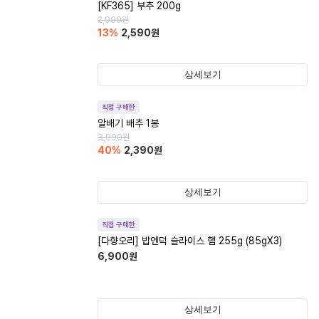
[KF365] 부추 200g
2,990
원
13
%
2,590
원
상세보기
직접 구매한
알배기 배추 1봉
3,990
원
40
%
2,390
원
상세보기
직접 구매한
[다향오리] 밥엔덕 슬라이스 햄 255g (85gX3)
6,900
원
상세보기