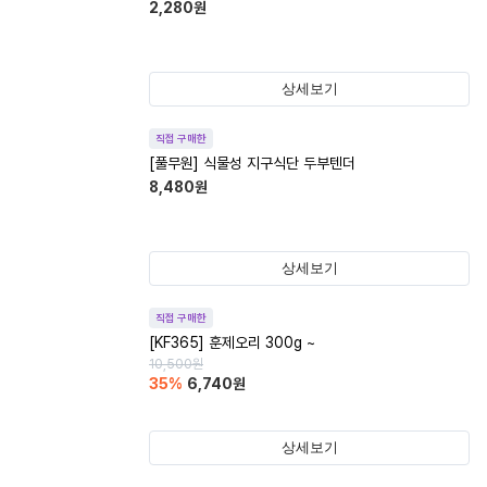
2,280
원
상세보기
직접 구매한
[풀무원] 식물성 지구식단 두부텐더
8,480
원
상세보기
직접 구매한
[KF365] 훈제오리 300g ~
10,500
원
35
%
6,740
원
상세보기