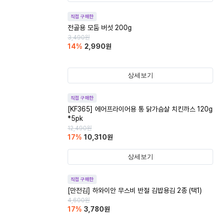
직접 구매한
전골용 모둠 버섯 200g
3,490
원
14
%
2,990
원
상세보기
직접 구매한
[KF365] 에어프라이어용 통 닭가슴살 치킨까스 120g
*5pk
12,490
원
17
%
10,310
원
상세보기
직접 구매한
[만전김] 하와이안 무스비 반절 김밥용김 2종 (택1)
4,600
원
17
%
3,780
원