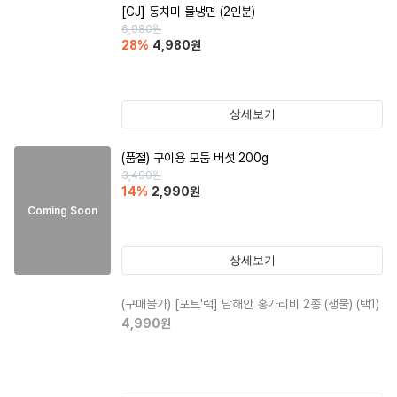
[CJ] 동치미 물냉면 (2인분)
6,980
원
28
%
4,980
원
상세보기
(품절)
구이용 모둠 버섯 200g
3,490
원
14
%
2,990
원
Coming Soon
상세보기
(구매불가)
[포트'럭] 남해안 홍가리비 2종 (생물) (택1)
4,990
원