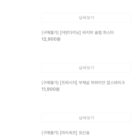
상세보기
(구매불가)
[어반다이닝] 바지락 술찜 파스타
12,900
원
상세보기
(구매불가)
[프레시지] 부채살 하와이안 찹스테이크
11,900
원
상세보기
(구매불가)
[마이셰프] 유산슬