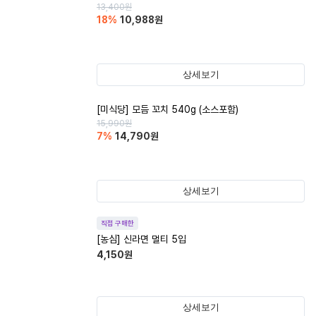
13,400
원
18
%
10,988
원
상세보기
[미식당] 모듬 꼬치 540g (소스포함)
15,990
원
7
%
14,790
원
상세보기
직접 구매한
[농심] 신라면 멀티 5입
4,150
원
상세보기