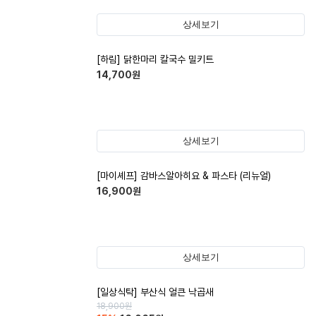
상세보기
[하림] 닭한마리 칼국수 밀키트
14,700
원
상세보기
[마이셰프] 감바스알아히요 & 파스타 (리뉴얼)
16,900
원
상세보기
[일상식탁] 부산식 얼큰 낙곱새
18,900
원