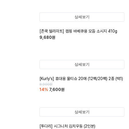
상세보기
[존쿡 델리미트] 캠핑 바베큐용 모듬 소시지 410g
9,680
원
상세보기
[Kurly's] 휴대용 물티슈 20매 (12팩/20팩) 2종 (택1)
8,900
원
14
%
7,600
원
상세보기
[투다리] 시그니처 김치우동 (2인분)