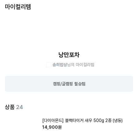
마이컬리템
낭만포차
송히밥상
님의 마이컬리템
캠핑/글램핑 필승템
상품
24
[다이아몬드] 블랙타이거 새우 500g 2종 (냉동)
14,900
원