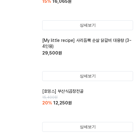
15
%
16,065
원
상세보기
[My little recipe] 사리듬뿍 순살 닭갈비 대용량 (3~
4인용)
29,500
원
상세보기
[호밍스] 부산식곱창전골
15,400
원
20
%
12,250
원
상세보기