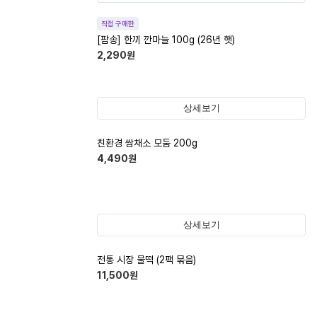
직접 구매한
[팜송] 한끼 깐마늘 100g (26년 햇)
2,290
원
상세보기
친환경 쌈채소 모둠 200g
4,490
원
상세보기
전통 시장 물떡 (2팩 묶음)
11,500
원