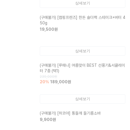
상세보기
(구매불가)
[캠핑프렌즈] 한돈 숄더랙 스테이크+버터 4
50g
19,500
원
상세보기
(구매불가)
[루메나] 여름맞이 BEST 선풍기&서큘레이
터 7종 (택1)
239,000
원
20
%
189,000
원
상세보기
(구매불가)
[하코야] 통들깨 들기름소바
9,900
원