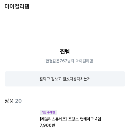
마이컬리템
찐템
한결같은767
님의 마이컬리템
잘먹고 잘쓰고 잘샀다생각하는거
상품
20
직접 구매한
[레델리스듀세프] 프랑스 팬케이크 4입
7,900
원