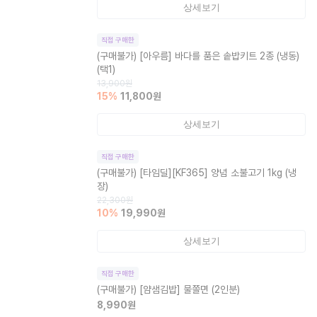
상세보기
직접 구매한
(구매불가)
[아우름] 바다를 품은 솥밥키트 2종 (냉동)
(택1)
13,900
원
15
%
11,800
원
상세보기
직접 구매한
(구매불가)
[타임딜][KF365] 양념 소불고기 1kg (냉
장)
22,300
원
10
%
19,990
원
상세보기
직접 구매한
(구매불가)
[얌샘김밥] 물쫄면 (2인분)
8,990
원