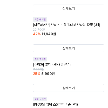
상세보기
직접 구매한
[마른파이브] 브리즈 모달 캡내장 브라탑 12종 (택1)
20,700
원
42
%
11,940
원
상세보기
직접 구매한
[수미과] 조각 사과 3종 (택1)
7,990
원
25
%
5,990
원
상세보기
직접 구매한
[KF365] 양념 소불고기 4종 (택1)