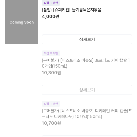
직접 구매한
(품절)
[슈퍼키친] 들기름묵은지볶음
4,000
원
Coming Soon
상세보기
직접 구매한
(구매불가)
[네스프레소 버츄오] 포르타도 커피 캡슐 1
0개입(150mL)
10,300
원
상세보기
직접 구매한
(구매불가)
[네스프레소 버츄오] 디카페인 커피 캡슐(포
르타도 디카페나토) 10개입(150mL)
10,700
원