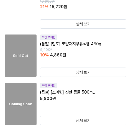
19,900
원
21
%
15,720
원
상세보기
직접 구매한
(품절)
[밀도] 로얄저지우유식빵 480g
5,400
원
10
%
4,860
원
Sold Out
상세보기
직접 구매한
(품절)
[소이퀸] 진한 콩물 500mL
5,800
원
Coming Soon
상세보기