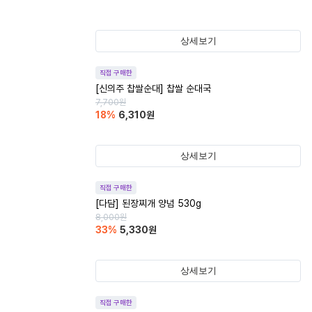
상세보기
직접 구매한
[신의주 찹쌀순대] 찹쌀 순대국
7,700
원
18
%
6,310
원
상세보기
직접 구매한
[다담] 된장찌개 양념 530g
8,000
원
33
%
5,330
원
상세보기
직접 구매한