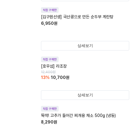
직접 구매한
[김구원선생] 국산콩으로 만든 순두부 계란탕
6,950
원
상세보기
직접 구매한
[호우섬] 라조장
12,400
원
13
%
10,700
원
상세보기
직접 구매한
뚝딱! 고추가 들어간 찌개용 채소 500g (냉동)
8,290
원