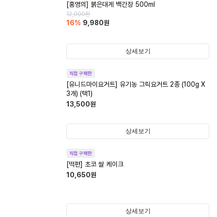
[홍영의] 붉은대게 백간장 500ml
12,000
원
16
%
9,980
원
상세보기
직접 구매한
[유니드마이요거트] 유기농 그릭요거트 2종 (100g X
3개) (택1)
13,500
원
상세보기
직접 구매한
[떡편] 초코 쌀 케이크
10,650
원
상세보기