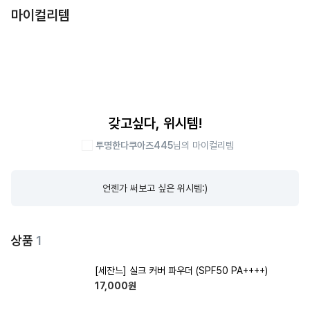
마이컬리템
갖고싶다, 위시템!
투명한다쿠아즈445
님의 마이컬리템
언젠가 써보고 싶은 위시템:)
상품
1
[세잔느] 실크 커버 파우더 (SPF50 PA++++)
17,000
원