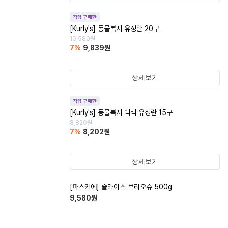
직접 구매한
[Kurly's] 동물복지 유정란 20구
10,580
원
7
%
9,839
원
상세보기
직접 구매한
[Kurly's] 동물복지 백색 유정란 15구
8,820
원
7
%
8,202
원
상세보기
[파스키에] 슬라이스 브리오슈 500g
9,580
원