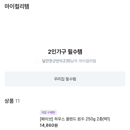
마이컬리템
2인가구 필수템
달큰한군만두235
님의 마이컬리템
우리집 필수템
상품
11
직접 구매한
[페이브] 하우스 블렌드 원두 250g 2종(택1)
14,860
원