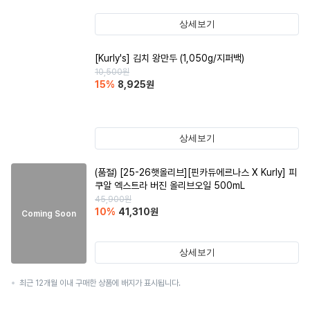
상세보기
[Kurly's] 김치 왕만두 (1,050g/지퍼백)
10,500
원
15
%
8,925
원
상세보기
(품절)
[25-26햇올리브][핀카듀에르나스 X Kurly] 피
쿠알 엑스트라 버진 올리브오일 500mL
45,900
원
10
%
41,310
원
Coming Soon
상세보기
최근 12개월 이내 구매한 상품에 배지가 표시됩니다.