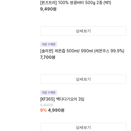
[퀸즈트리] 100% 땅콩버터 500g 2종 (택1)
9,490
원
상세보기
직접 구매한
[솔리몬] 레몬즙 500ml/ 990ml (레몬주스 99.9%)
7,700
원
상세보기
직접 구매한
[KF365] 백다다기오이 3입
5,490
원
9
%
4,990
원
상세보기