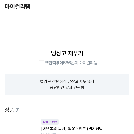
마이컬리템
냉장고 채우기
뽀얀떡볶이586
님의 마이컬리템
컬리로 간편하게 냉장고 채워넣기

중요한건 맛과 간편함
상품
7
직접 구매한
[이연복의 목란] 짬뽕 2인분 (맵기선택)