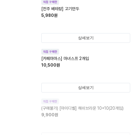
직접 구매한
[전주 베테랑] 고기만두
5,980
원
상세보기
직접 구매한
[카페마마스] 마녀스프 2개입
10,500
원
상세보기
직접 구매한
(구매불가)
[마이디벨] 해쉬브라운 10+10(20개입)
9,900
원