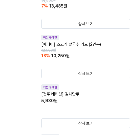
14,500
원
7
%
13,485
원
상세보기
직접 구매한
[에머이] 소고기 쌀국수 키트 (2인분)
12,500
원
18
%
10,250
원
상세보기
직접 구매한
[전주 베테랑] 김치만두
5,980
원
상세보기