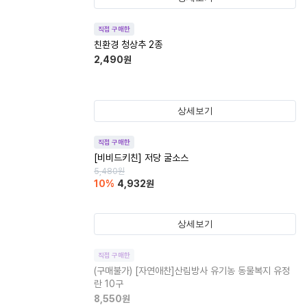
직접 구매한
친환경 청상추 2종
2,490
원
상세보기
직접 구매한
[비비드키친] 저당 굴소스
5,480
원
10
%
4,932
원
상세보기
직접 구매한
(구매불가)
[자연애찬]산림방사 유기농 동물복지 유정
란 10구
8,550
원