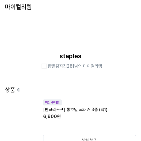
마이컬리템
staples
얇은감자칩281
님의 마이컬리템
상품
4
직접 구매한
[핀크리스프] 통호밀 크래커 3종 (택1)
6,900
원
상세보기