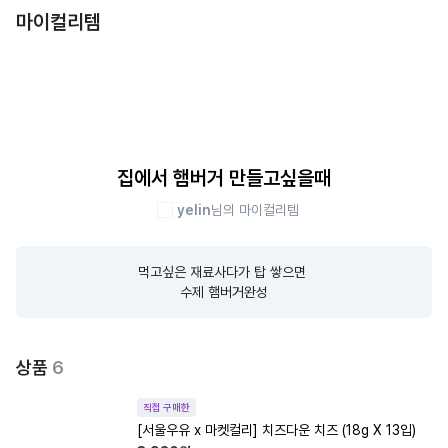
마이컬리템
집에서 햄버거 만들고싶을때
yelin
님의 마이컬리템
먹고싶은 재료사다가 탑 쌓으면 

수제 햄버거완성
상품
6
직접 구매한
[서울우유 x 마켓컬리] 치즈다운 치즈 (18g X 13입)