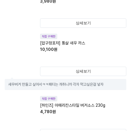
3,980
원
상세보기
직접 구매한
[압구정포차] 통살 새우 까스
10,100
원
상세보기
새우버거 만들고 싶어서ㅋㅋ패티는 개취니까 각자 먹고싶은걸 넣자
직접 구매한
[하인즈] 아메리칸스타일 버거소스 230g
4,780
원