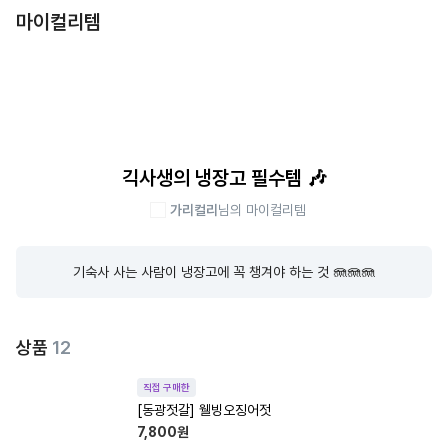
마이컬리템
긱사생의 냉장고 필수템 🎶
가리컬리
님의 마이컬리템
기숙사 사는 사람이 냉장고에 꼭 챙겨야 하는 것 🪼🪼🪼
상품
12
직접 구매한
[동광젓갈] 웰빙오징어젓
7,800
원