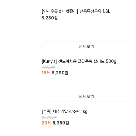
[연세우유 x 마켓컬리] 전용목장우유 1.8L
5,280
원
상세보기
[Kurly's] 샌드위치용 달걀듬뿍 샐러드 500g
7,400
원
15
%
6,290
원
상세보기
[본죽] 메추리알 장조림 1kg
10,900
원
20
%
8,680
원