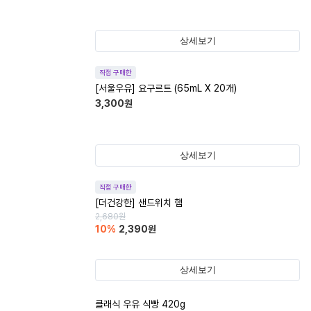
상세보기
직접 구매한
[서울우유] 요구르트 (65mL X 20개)
3,300
원
상세보기
직접 구매한
[더건강한] 샌드위치 햄
2,680
원
10
%
2,390
원
상세보기
클래식 우유 식빵 420g