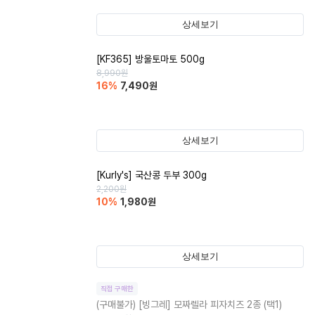
상세보기
[KF365] 방울토마토 500g
8,990
원
16
%
7,490
원
상세보기
[Kurly's] 국산콩 두부 300g
2,200
원
10
%
1,980
원
상세보기
직접 구매한
(구매불가)
[빙그레] 모짜렐라 피자치즈 2종 (택1)