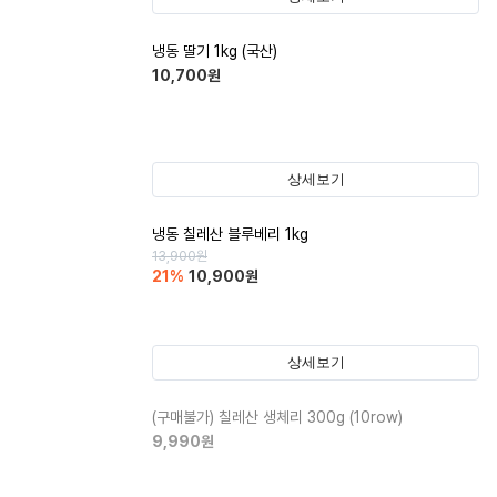
냉동 딸기 1kg (국산)
10,700
원
상세보기
냉동 칠레산 블루베리 1kg
13,900
원
21
%
10,900
원
상세보기
(구매불가)
칠레산 생체리 300g (10row)
9,990
원