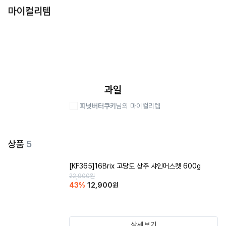
마이컬리템
과일
피넛버터쿠키
님의 마이컬리템
상품
5
[KF365]16Brix 고당도 상주 샤인머스켓 600g
22,900
원
43
%
12,900
원
상세보기