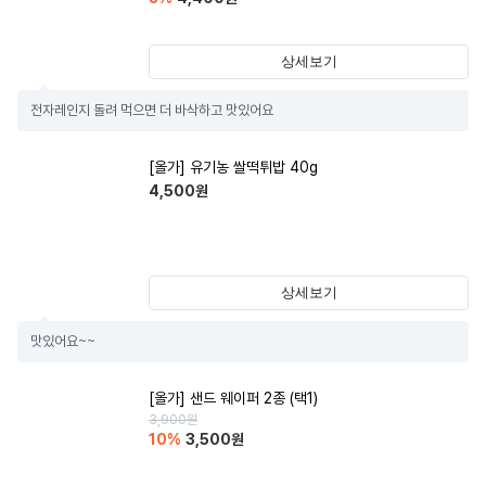
상세보기
전자레인지 돌려 먹으면 더 바삭하고 맛있어요
[올가] 유기농 쌀떡튀밥 40g
4,500
원
상세보기
맛있어요~~
[올가] 샌드 웨이퍼 2종 (택1)
3,900
원
10
%
3,500
원