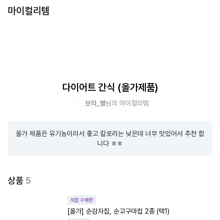
마이컬리템
다이어트 간식 (올가제품)
보라_별
님의 마이컬리템
올가 제품은 유기농이라서 좋고 칼로리는 낮은데 너무 맛있어서 추천 합
니다 ㅎㅎ
상품
5
직접 구매한
[올가] 순감자칩, 순고구마칩 2종 (택1)