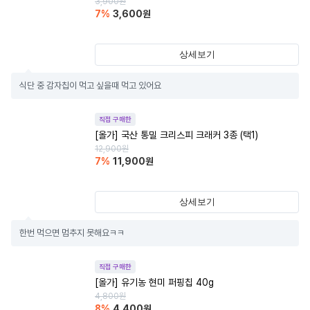
3,900
원
7
%
3,600
원
상세보기
식단 중 감자칩이 먹고 싶을때 먹고 있어요
직접 구매한
[올가] 국산 통밀 크리스피 크래커 3종 (택1)
12,900
원
7
%
11,900
원
상세보기
한번 먹으면 멈추지 못해요ㅋㅋ
직접 구매한
[올가] 유기농 현미 퍼핑칩 40g
4,800
원
8
%
4,400
원