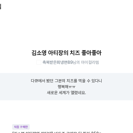
템
김소영 아티장의 치즈 좋아좋아
축복받은회냉면89
님의 마이컬리템
다큐에서 봤던 그분의 치즈를 먹을 수 있다니

행복해ㅠㅠ

새로운 세계가 열렸네요.
직접 구매한