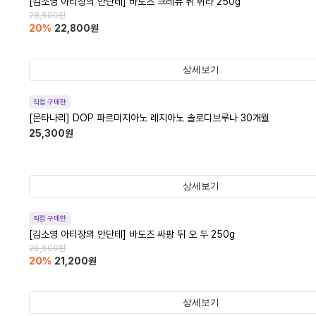
[김소영 아티장의 안단테] 바도즈 크레뮤 뒤 쥐라 250g
28,500
원
20
%
22,800
원
상세보기
직접 구매한
[몬타나리] DOP 파르미지아노 레지아노 솔로디브루나 30개월
25,300
원
상세보기
직접 구매한
[김소영 아티장의 안단테] 바도즈 싸팡 뒤 오 두 250g
26,500
원
20
%
21,200
원
상세보기