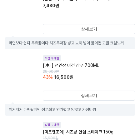
7,480
원
상세보기
라면보다 쉽다 우유끓이다 치즈두어장 넣고 뇨끼 넣어 끓이면 고퀄 크림뇨끼
직접 구매한
[야다] 선인장 비건 샴푸 700ML
29,000
원
43
%
16,500
원
상세보기
이거저거 다써봤지만 성분최고 안가렵고 양많고 가성비짱
직접 구매한
[미트엔조이] 시즈닝 안심 스테이크 150g
15,900
원