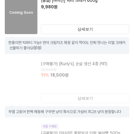
(품절)
[마이산] 피타 크래커 600g
9,980
원
Coming Soon
상세보기
한통이면 빅파티 가능!! 연어 크림치즈 뭐랑 같이 먹어도 진짜 맛나는 리얼 크래커 
 선물하기 좋아요😻😻
(구매불가)
[Kurly's] 순살 생선 4종 (택1)
20,900
원
11
%
18,500
원
상세보기
무염 고등어 한팩 해동해 구우면 냥이 특식으로 가성비 최고!! 냥이 환장합니다
직접 구매한
(구매불가)
[야심작] 통팥앙금 단팥 붕어빵 500g