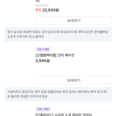
장)
24,900
원
9
%
22,500
원
상세보기
찜기 십오분 쪄내면 회로도 강추 감자구워 파프리카가루 뿌려 섞으면 문어뽈뽀로
도강추 아주아주 최고 퀄리티
직접 구매한
[오뗄블랙라벨] 전지 베이컨
3,990
원
상세보기
가성비최고 칼로리도 매우 낮음 방울토마토 휘릭 감거나 팽이버섯 휘릭 감아 에
프 돌리면 푸짐한 이자카야 한상
직접 구매한
[산줄리아노] 시금치 뇨끼 파타타 500g