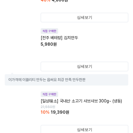
46
%
4,800
원
상세보기
직접 구매한
[전주 베테랑] 김치만두
5,980
원
상세보기
이가격에 이퀄리티 만두는 읍써요 최강 만족 만두한판
직접 구매한
[일상味소] 국내산 소고기 샤브샤브 300g~ (냉동)
21,550
원
10
%
19,390
원
상세보기