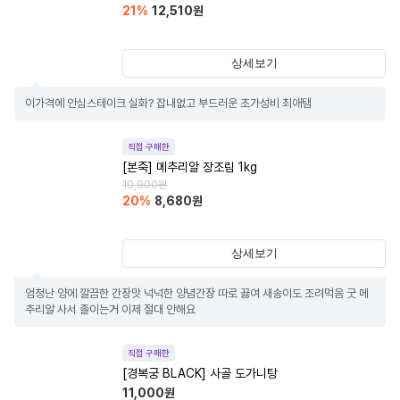
21
%
12,510
원
상세보기
이가격에 안심스테이크 실화? 잡내없고 부드러운 초가성비 최애탬
직접 구매한
[본죽] 메추리알 장조림 1kg
10,900
원
20
%
8,680
원
상세보기
엄청난 양에 깔끔한 간장맛 넉넉한 양념간장 따로 끓여 새송이도 조려먹음 굿 메
추리알 사서 졸이는거 이제 절대 안해요
직접 구매한
[경복궁 BLACK] 사골 도가니탕
11,000
원