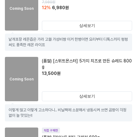
7,980
원
12
%
6,980
원
Coming Soon
상세보기
낱개포장 레몬즙은 가라 고퀄 가성비짱 이거 한병이면 요리부터 디톡스까지 펑펑
써도 풍족한 레몬 라이프
(품절)
[스위트몬스터] 5가지 치즈로 만든 슈레드 800
g
13,500
원
Coming Soon
상세보기
이렇게 많고 이렇게 고소하다니.. 비닐팩에 소분해서 냉동시켜 쓰면 곰팡이 걱정
없이 늘 맛있는!!
직접 구매한