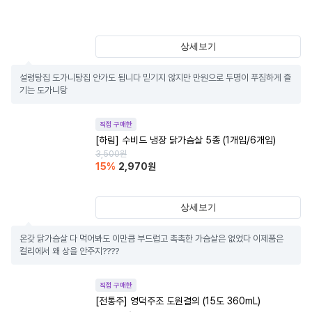
상세보기
설렁탕집 도가니탕집 안가도 됩니다 믿기지 않지만 만원으로 두명이 푸짐하게 즐
기는 도가니탕
직접 구매한
[하림] 수비드 냉장 닭가슴살 5종 (1개입/6개입)
3,500
원
15
%
2,970
원
상세보기
온갖 닭가슴살 다 먹어봐도 이만큼 부드럽고 촉촉한 가슴살은 없었다 이제품은 
컬리에서 왜 상을 안주지????
직접 구매한
[전통주] 영덕주조 도원결의 (15도 360mL)