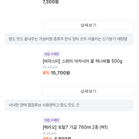
7,300
원
상세보기
향도 맛도 끝내주는 가성비짱 증류주 한식 양식 모두 어울리는 신기방기 애정템
직접 구매한
[비마스터] 스위터 아카시아 꿀 허니바틀 500g
16,500
원
4
%
15,700
원
상세보기
넉넉한 양에 깔끔튜브 사용편하고 향도 맛도 굿
직접 구매한
[페리오] 토탈7 가글 760ml 2종 (택1)
8,900
원