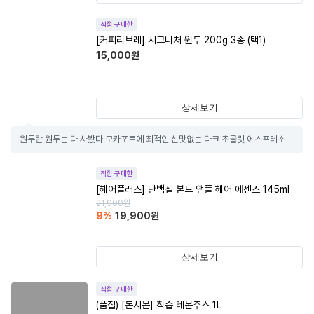
직접 구매한
[커피리브레] 시그니처 원두 200g 3종 (택1)
15,000
원
상세보기
원두란 원두는 다 사봤다 모카포트에 최적인 신맛없는 다크 초콜릿 에스프레소
직접 구매한
[헤어플러스] 단백질 본드 앰플 헤어 에센스 145ml
21,900
원
9
%
19,900
원
상세보기
직접 구매한
(품절)
[돈시몬] 착즙 레몬주스 1L