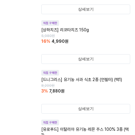
상세보기
직접 구매한
[상하치즈] 리코타치즈 150g
5,980
원
16
%
4,990
원
상세보기
직접 구매한
[드니그리스] 유기농 사과 식초 2종 (언필터) (택1)
8,200
원
3
%
7,880
원
상세보기
직접 구매한
[유로푸드] 이탈리아 유기농 레몬 주스 100% 3종 (택