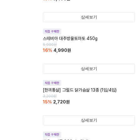
상세보기
직접 구매한
스테비아 대추방울토마토 450g
5,990
원
16
%
4,990
원
상세보기
직접 구매한
[한끼통살] 그릴드 닭가슴살 13종 (1입/4입)
3,200
원
15
%
2,720
원
상세보기
직접 구매한