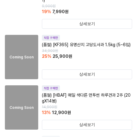
1)
9,900
원
19
%
7,990
원
상세보기
직접 구매한
(품절)
[KF365] 유명산지 고당도사과 1.5kg (5~6입)
34,900
원
25
%
25,900
원
Coming Soon
상세보기
직접 구매한
(품절)
[HBAF] 매일 색다른 먼투썬 하루견과 2주 (20
gX14봉)
14,900
원
Coming Soon
13
%
12,900
원
상세보기