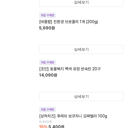
상세보기
직접 구매한
[바름팜] 친환경 브로콜리 1개 (200g)
5,690
원
상세보기
직접 구매한
[조인] 동물복지 백색 유정 반숙란 20구
14,090
원
상세보기
직접 구매한
[상하치즈] 후레쉬 보코치니 모짜렐라 100g
6,400
원
15
%
5,400
원