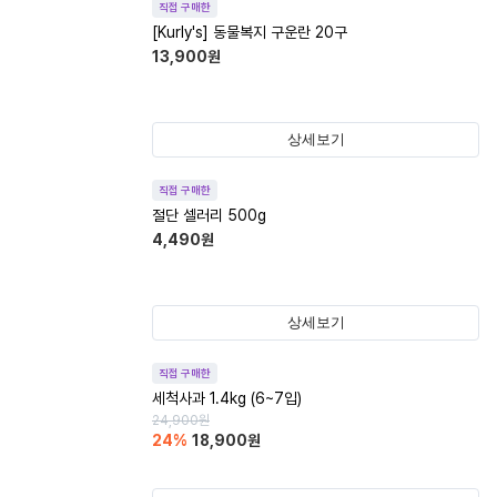
직접 구매한
[Kurly's] 동물복지 구운란 20구
13,900
원
상세보기
직접 구매한
절단 셀러리 500g
4,490
원
상세보기
직접 구매한
세척사과 1.4kg (6~7입)
24,900
원
24
%
18,900
원