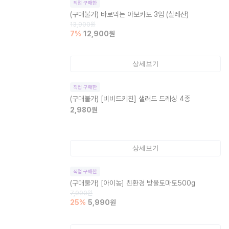
직접 구매한
(구매불가)
바로먹는 아보카도 3입 (칠레산)
13,900
원
7
%
12,900
원
상세보기
직접 구매한
(구매불가)
[비비드키친] 샐러드 드레싱 4종
2,980
원
상세보기
직접 구매한
(구매불가)
[아이농] 친환경 방울토마토500g
7,990
원
25
%
5,990
원