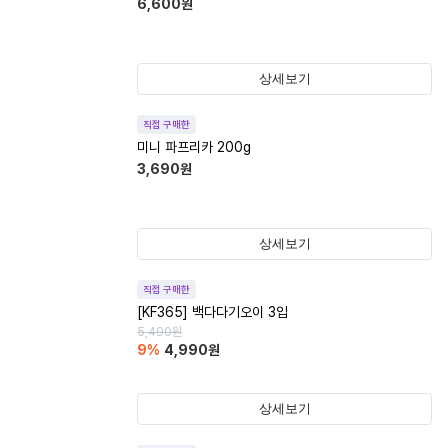
6,600
원
상세보기
직접 구매한
미니 파프리카 200g
3,690
원
상세보기
직접 구매한
[KF365] 백다다기오이 3입
5,490
원
9
%
4,990
원
상세보기