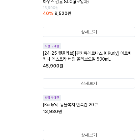
하우스 감귤 800g(로얄과)
15,900
원
40
%
9,520
원
상세보기
직접 구매한
[24-25 햇올리브][핀카듀에르나스 X Kurly] 아르베
키나 엑스트라 버진 올리브오일 500mL
45,900
원
상세보기
직접 구매한
[Kurly's] 동물복지 반숙란 20구
13,980
원
상세보기