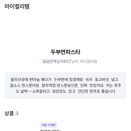
마이컬리템
두부면파스타
달달한백김치837
님의 마이컬리템
올리브유에 편마늘 볶다가  두부면에 청경채랑  숙주  표고버섯  넣고  
굴소스 한스푼이랑  참치액젖 반스푼넣으면  진짜  맛있어요  저는 후추
도 살짝~~소화잘되고  포만감도  있고  간단한 한끼로 좋습니다
상품
3
직접 구매한