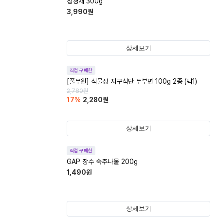
청경채 300g
3,990
원
상세보기
직접 구매한
[풀무원] 식물성 지구식단 두부면 100g 2종 (택1)
2,780
원
17
%
2,280
원
상세보기
직접 구매한
GAP 장수 숙주나물 200g
1,490
원
상세보기