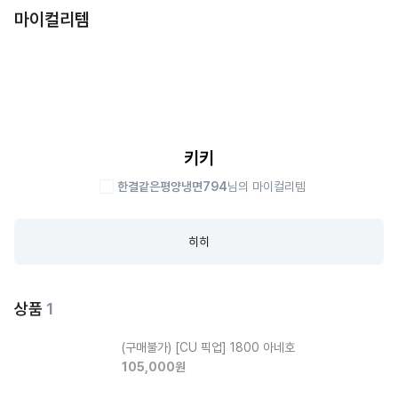
마이컬리템
키키
한결같은평양냉면794
님의 마이컬리템
히히
상품
1
(구매불가)
[CU 픽업] 1800 아네호
105,000
원