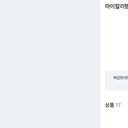
마이컬리
복잡편세!
상품
17