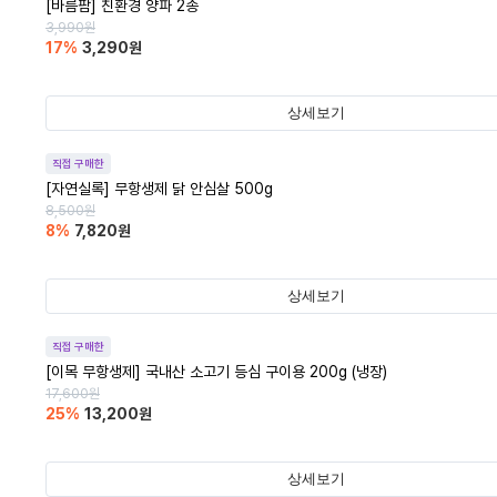
[바름팜] 친환경 양파 2종
3,990
원
17
%
3,290
원
상세보기
직접 구매한
[자연실록] 무항생제 닭 안심살 500g
8,500
원
8
%
7,820
원
상세보기
직접 구매한
[이목 무항생제] 국내산 소고기 등심 구이용 200g (냉장)
17,600
원
25
%
13,200
원
상세보기