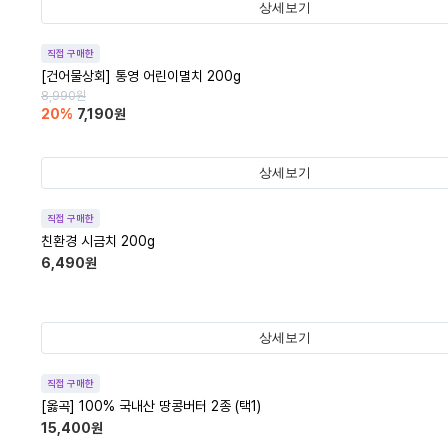
상세보기
직접 구매한
[건어물상회] 통영 어린이멸치 200g
8,990
원
20
%
7,190
원
상세보기
직접 구매한
친환경 시금치 200g
6,490
원
상세보기
직접 구매한
[옳곡] 100% 국내산 땅콩버터 2종 (택1)
15,400
원