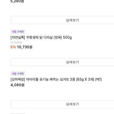
5,280
원
상세보기
직접 구매한
[자연실록] 무항생제 닭 다리살 (정육) 500g
11,300
원
5
%
10,735
원
상세보기
직접 구매한
[상하목장] 마이리틀 유기농 짜먹는 요거트 3종 (85g X 3개) (택1)
4,080
원
상세보기