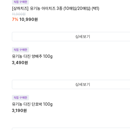
직접 구매한
[상하치즈] 유기농 아이치즈 3종 (10매입/20매입) (택1)
11,900
원
7
%
10,990
원
상세보기
직접 구매한
유기농 다진 양배추 100g
3,490
원
상세보기
직접 구매한
유기농 다진 단호박 100g
3,190
원