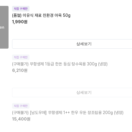
직접 구매한
(품절)
이유식 재료 친환경 아욱 50g
1,990
원
on
상세보기
직접 구매한
(구매불가)
무항생제 1등급 한돈 등심 탕수육용 300g (냉장)
6,210
원
상세보기
직접 구매한
(구매불가)
[남도우애] 무항생제 1++ 한우 우둔 장조림용 200g (냉장)
15,400
원