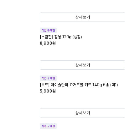
상세보기
직접 구매한
[소금집] 잠봉 120g (냉장)
8,900
원
상세보기
직접 구매한
[룩트] 아이슬란딕 요거트볼 키트 140g 6종 (택1)
5,900
원
상세보기
직접 구매한