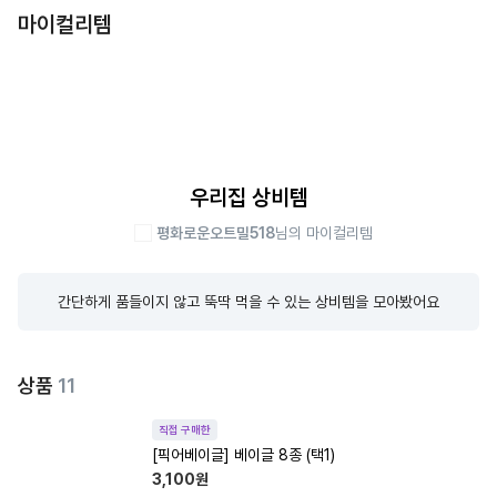
마이컬리템
우리집 상비템
평화로운오트밀518
님의 마이컬리템
간단하게 품들이지 않고 뚝딱 먹을 수 있는 상비템을 모아봤어요
상품
11
직접 구매한
[픽어베이글] 베이글 8종 (택1)
3,100
원