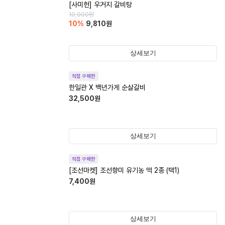
[사미헌] 우거지 갈비탕
10,900
원
10
%
9,810
원
상세보기
직접 구매한
한일관 X 백년가게 순살갈비
32,500
원
상세보기
직접 구매한
[조선마켓] 조선향미 유기농 떡 2종 (택1)
7,400
원
상세보기