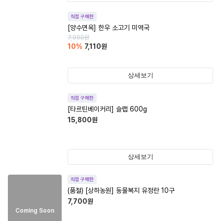
직접 구매한
[양수면옥] 한우 소고기 미역국
7,900
원
10
%
7,110
원
상세보기
직접 구매한
[타르틴베이커리] 슬랩 600g
15,800
원
상세보기
직접 구매한
(품절)
[상하농원] 동물복지 유정란 10구
7,700
원
Coming Soon