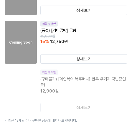
상세보기
직접 구매한
(품절)
[거대곰탕] 곰탕
15,000
원
15
%
12,750
원
Coming Soon
상세보기
직접 구매한
(구매불가)
[이연복의 복주머니] 한우 우거지 국밥(2인
분)
12,900
원
상세보기
최근 12개월 이내 구매한 상품에 배지가 표시됩니다.