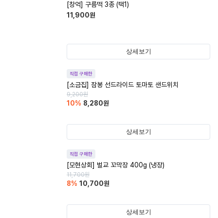
[창억] 구름떡 3종 (택1)
11,900
원
상세보기
직접 구매한
[소금집] 잠봉 선드라이드 토마토 샌드위치
9,200
원
10
%
8,280
원
상세보기
직접 구매한
[모현상회] 벌교 꼬막장 400g (냉장)
11,700
원
8
%
10,700
원
상세보기