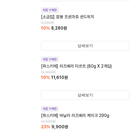
직접 구매한
[소금집] 잠봉 프로마쥬 샌드위치
9,200
원
10
%
8,280
원
상세보기
직접 구매한
[파스키에] 라즈베리 타르트 (80g X 2개입)
12,900
원
10
%
11,610
원
상세보기
직접 구매한
[파스키에] 바닐라 라즈베리 케이크 290g
12,900
원
23
%
9,900
원