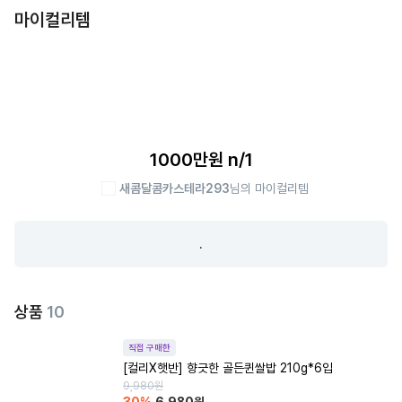
마이컬리템
1000만원 n/1
새콤달콤카스테라293
님의 마이컬리템
.
상품
10
직접 구매한
[컬리X햇반] 향긋한 골든퀸쌀밥 210g*6입
9,980
원