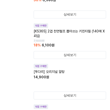
30
%
6,980
원
상세보기
직접 구매한
[KS365] 2겹 천연펄프 뽑아쓰는 키친타월 (140매 X
4입)
7,500
원
18
%
6,100
원
상세보기
직접 구매한
[투다리] 오리지널 알탕
14,900
원
상세보기
직접 구매한