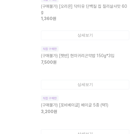
(구매불가)
[오리온] 닥터유 단백질 칩 칠리살사맛 60
g
1,360
원
상세보기
직접 구매한
(구매불가)
[햇반] 현미귀리곤약밥 150g*3입
7,500
원
상세보기
직접 구매한
(구매불가)
[포비베이글] 베이글 5종 (택1)
3,200
원
상세보기