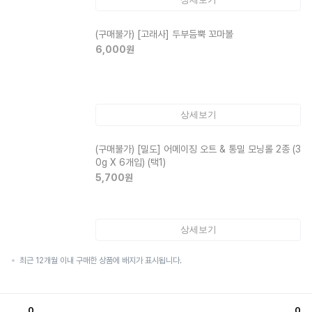
(구매불가)
[고래사] 두부듬뿍 꼬마볼
6,000
원
상세보기
(구매불가)
[밀도] 어메이징 오트 & 통밀 모닝롤 2종 (3
0g X 6개입) (택1)
5,700
원
상세보기
최근 12개월 이내 구매한 상품에 배지가 표시됩니다.
0
0