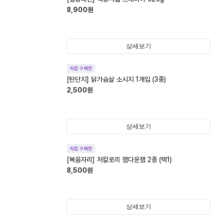
8,900
원
상세보기
직접 구매한
[탄단지] 닭가슴살 소시지 1개입 (3종)
2,500
원
상세보기
직접 구매한
[복음자리] 저칼로리 잼다운잼 2종 (택1)
8,500
원
상세보기