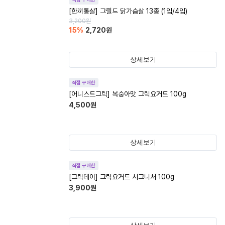
[한끼통살] 그릴드 닭가슴살 13종 (1입/4입)
3,200
원
15
%
2,720
원
상세보기
직접 구매한
[어니스트그릭] 복숭아맛 그릭요거트 100g
4,500
원
상세보기
직접 구매한
[그릭데이] 그릭요거트 시그니처 100g
3,900
원