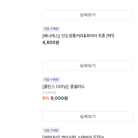
상세보기
직접 구매한
[베나레스] 인도정통커리&파라타 6종 (택1)
4,800
원
상세보기
직접 구매한
[콜린스 다이닝] 콩샐러드
9,980
원
9
%
9,000
원
상세보기
직접 구매한
[설탕대신] 액상시럽 스테비아 525g