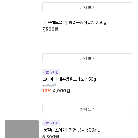
상세보기
[더브레드블루] 통밀구황작물빵 250g
7,500
원
상세보기
직접 구매한
스테비아 대추방울토마토 450g
5,990
원
16
%
4,990
원
상세보기
직접 구매한
(품절)
[소이퀸] 진한 콩물 500mL
5,800
원