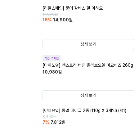
[리틀스페인] 문어 감바스 알 아히요
17,900
원
16
%
14,900
원
상세보기
직접 구매한
[마이노멀] 엑스트라 버진 올리브오일 마요네즈 260g
10,980
원
상세보기
[야미요밀] 통밀 베이글 2종 (110g X 3개입) (택1)
8,400
원
7
%
7,812
원