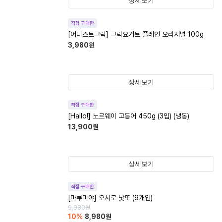
상세보기
직접 구매한
[어니스트그릭] 그릭요거트 플레인 오리지널 100g
3,980
원
상세보기
직접 구매한
[Hallo!] 노르웨이 고등어 450g (3입) (냉동)
13,900
원
상세보기
직접 구매한
[마루미야] 오시로 낫또 (9개입)
9,980
원
10
%
8,980
원