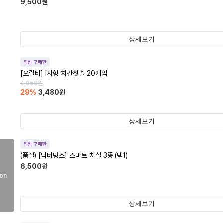
9,500
원
상세보기
직접 구매한
[오랄비] I자형 치간칫솔 20개입
4,950
원
29
%
3,480
원
상세보기
직접 구매한
(품절)
[닥터텅스] 스마트 치실 3종 (택1)
6,500
원
on
상세보기