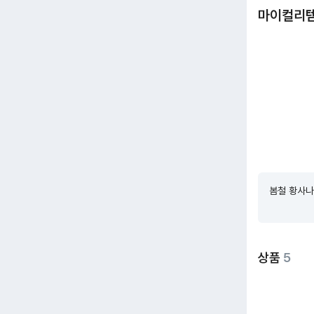
마이컬리
봄철 황사나
상품
5