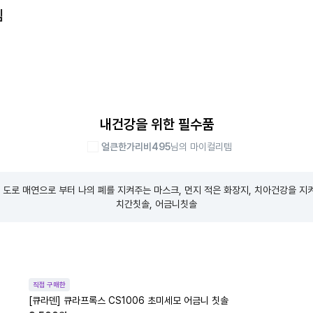
템
내건강을 위한 필수품
얼큰한가리비495
님의 마이컬리템
 도로 매연으로 부터 나의 폐를 지켜주는 마스크, 먼지 적은 화장지, 치아건강을 지켜
치간칫솔, 어금니칫솔
직접 구매한
[큐라덴] 큐라프록스 CS1006 초미세모 어금니 칫솔