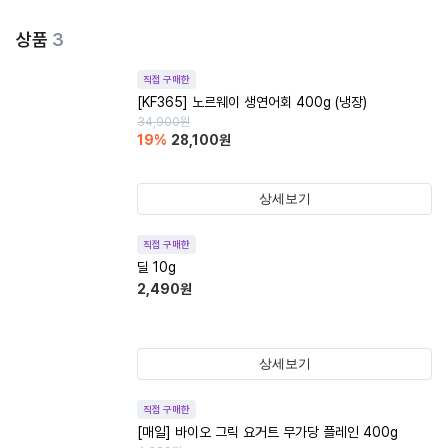
상품
3
직접 구매한
[KF365] 노르웨이 생연어회 400g (냉장)
34,900
원
19
%
28,100
원
상세보기
직접 구매한
딜 10g
2,490
원
상세보기
직접 구매한
[매일] 바이오 그릭 요거트 무가당 플레인 400g