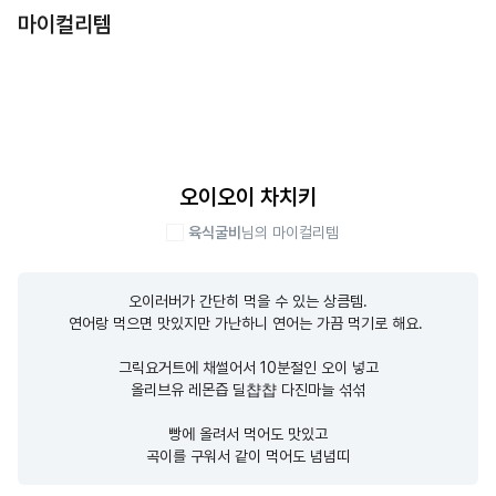
마이컬리템
오이오이 차치키
육식굴비
님의 마이컬리템
오이러버가 간단히 먹을 수 있는 상큼템.

연어랑 먹으면 맛있지만 가난하니 연어는 가끔 먹기로 해요. 

그릭요거트에 채썰어서 10분절인 오이 넣고

올리브유 레몬즙 딜챱챱 다진마늘 섞섞

빵에 올려서 먹어도 맛있고

곡이를 구워서 같이 먹어도 념념띠